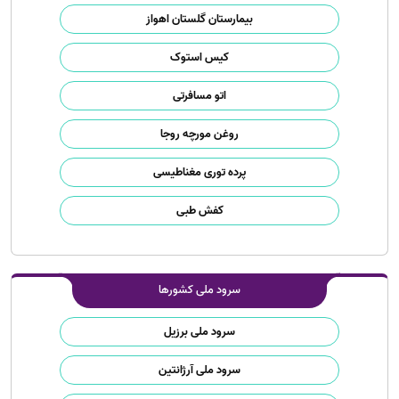
بیمارستان گلستان اهواز
کیس استوک
اتو مسافرتی
روغن مورچه روجا
پرده توری مغناطیسی
کفش طبی
سرود ملی کشورها
سرود ملی برزیل
سرود ملی آرژانتین