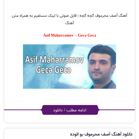
آهنگ آصف محرموف گجه گجه | فایل صوتی با لینک مستقیم به همراه متن
آهنگ
Asif Məhərrəmov – Gecə Gecə
ادامه مطلب / دانلود
دانلود آهنگ آصف محرموف بو ائوده