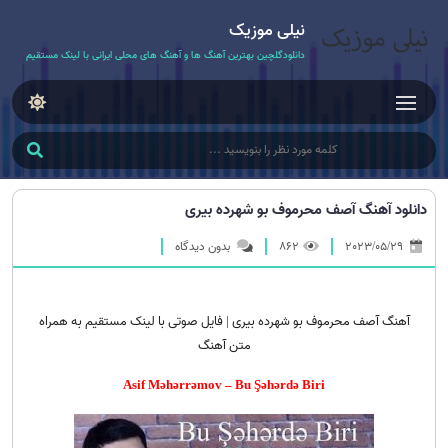
نیلی موزیک
دانلودگلچین بهترین آهنگ ها و آهنگ های محلی ایرانی با لینک مستقیم
دانلود آهنگ آصف محرموف بو شهرده بیری
2023/05/29
862
بدون دیدگاه
آهنگ آصف محرموف بو شهرده بیری | فایل صوتی با لینک مستقیم به همراه
متن آهنگ
Asif Məhərrəmov – Bu Şəhərdə Biri