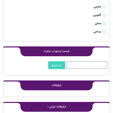
خارجی
گلچین
محلی
مداحی
جست و جو در سایت
تبلیغات
تبلیغات متنی :