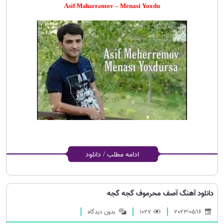
Asif Məhərrəmov – Menasi Yoxdu
ادامه مطلب / دانلود
دانلود آهنگ آصف محرموف گجه گجه
2023/05/16
1027
بدون دیدگاه