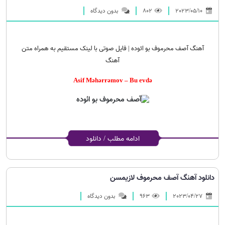
2023/05/10
802
بدون دیدگاه
آهنگ آصف محرموف بو ائوده | فایل صوتی با لینک مستقیم به همراه متن
آهنگ
Asif Məhərrəmov – Bu evdə
ادامه مطلب / دانلود
دانلود آهنگ آصف محرموف لازیمسن
2023/04/27
963
بدون دیدگاه