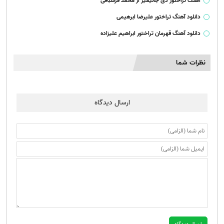
اهنگ تراختور دی جانیمیز از محمد فرشبافی
دانلود آهنگ تراختور علیرضا ابرهیمی
دانلود آهنگ قهرمان تراختور ابراهیم علیزاده
نظرات شما
ارسال دیدگاه