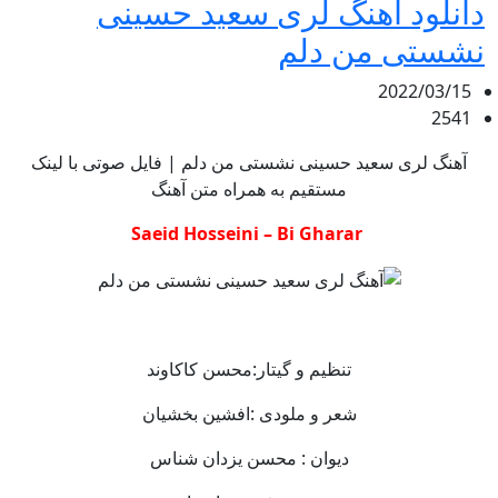
دانلود آهنگ لری سعید حسینی
نشستی من دلم
2022/03/15
2541
آهنگ لری سعید حسینی نشستی من دلم | فایل صوتی با لینک
مستقیم به همراه متن آهنگ
Saeid Hosseini – Bi Gharar
تنظيم و گيتار:محسن كاكاوند
شعر و ملودی :افشين بخشيان
ديوان : محسن يزدان شناس