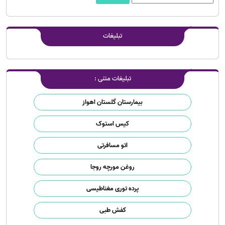
تبلیغات
تبلیغات متنی :
بیمارستان گلستان اهواز
کیس استوک
اتو مسافرتی
روغن مورچه روجا
پرده توری مغناطیسی
کفش طبی