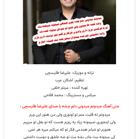
ترانه و موزیک: علیرضا طلیسچی
تنظیم: اشکان عرب
تهیه کننده : میثم خلفی
میکس و مسترینگ : محمد فلاحی
متن آهنگ میدونم میدونی دلم چشه با صدای علیرضا طلیسچی :
میدونم ته قلبت منم تو اونوری ولی من هنوز این ورم
ولی اینجوری نمیمونه زیاد یه روزم هست که تو بغل تو میپرم
هنوزم تو شبام همدمی فکر تو که میکنم میره هر غمی
کی میتونه مث مادر بشه مث تو شه عاشق و دوست داشتنی