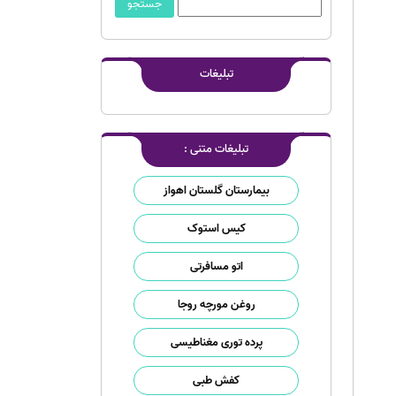
تبلیغات
تبلیغات متنی :
بیمارستان گلستان اهواز
کیس استوک
اتو مسافرتی
روغن مورچه روجا
پرده توری مغناطیسی
کفش طبی