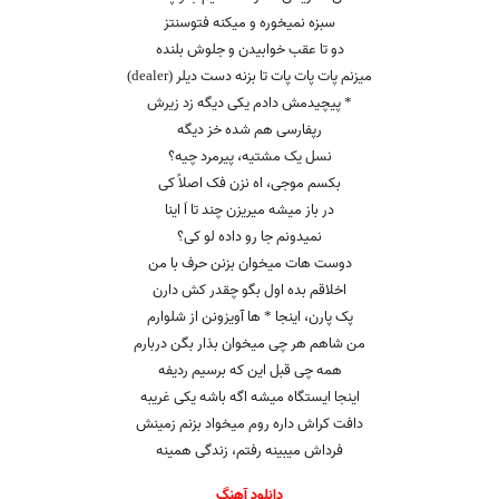
سبزه نمیخوره و میکنه فتوسنتز
دو تا عقب خوابیدن و جلوش بلنده
میزنم پات پات پات تا بزنه دست دیلر (dealer)
* پیچیدمش دادم یکی دیگه زد زیرش
رپفارسی هم شده خز دیگه
نسل یک مشتیه، پیرمرد چیه؟
بکسم موجی، اه نزن فک اصلاً کی
در باز میشه میریزن چند تا اَ اینا
نمیدونم جا رو داده لو کی؟
دوست هات میخوان بزنن حرف با من
اخلاقم بده اول بگو چقدر کش دارن
پک پارن، اینجا * ها آویزونن از شلوارم
من شاهم هر چی میخوان بذار بگن دربارم
همه چی قبل این که برسیم ردیفه
اینجا ایستگاه میشه اگه باشه یکی غریبه
دافت کراش داره روم میخواد بزنم زمینش
فرداش میبینه رفتم، زندگی همینه
دانلود آهنگ