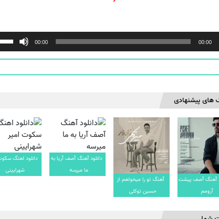
ننده
00:00
00:00
 های پیشنهادی
دانلود آهنگ آصف آریا به
دانلود اهنگ سکوت
ما میرسه
شهرایینی
د آهنگ آصف پیشت
آهنگ تو را میخواهم از
آرومم
حسین توکلی
ت شما