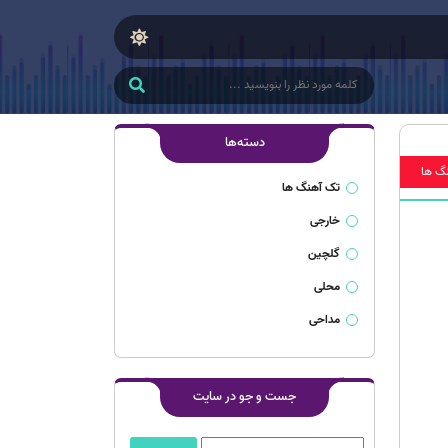
دسته‌ها
گ ها
تک آهنگ ها
خارجی
گلچین
محلی
مداحی
جست و جو در سایت