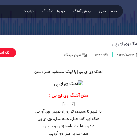
صفحه اصلی
پخش آهنگ
درخواست آهنگ
تبلیغات
نگ وی ای پی
تک آهن
2023/08/24
1396
بدون دیدگاه
آهنگ وی ای پی | با لینک مستقیم همراه متن
متن آهنگ وی ای پی :
[کورس]
با اکیپم تا رسیدم، تو رو راه نمیدن وی آی پی
هنگ اور، کف هتل، همه مدل، وی آی پی
دندون ها تیز، واسه ژتون و چیپس
همه سر یه میز، وی آی پی