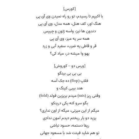
[کورس]
با اکیپم تا رسیدم، تو رو راه نمیدن وی آی پی
هنگ اور، کف هتل، همه مدل، وی آی پی
دندون ها تیز، واسه ژتون و چیپس
همه سر یه میز، وی آی پی
قر و قاطی یه ضرب، سفید آبی و زرد
یهو وا میشه در، میاد کی؟
[ورس دو – کوروش]
بی بی بی بینگو
فلاپ (flop) ده جک آسه
هند بیبی کینگ و
وقتی رِیز (rais) میدم بریزین فولد (fold)
بگو سرو کنه یکی درینکو
میگم از این میزنی، میگه از اون نداری؟
یزید دو بار ریختم دیدم امون ندادی
رپفا دستمه، حسود نباشی
تو هم شاید فیتت شد با مسعود جهانی