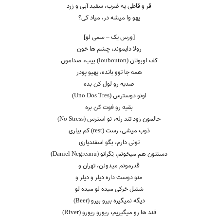
قر و قاطی یه ضرب، سفید آبی و زرد
یهو وا میشه در، میاد کی؟
[ورس یک – سمی لو]
رولا دایموند، چشم ها خون
کف لوبوتان (loubouton) بیب، صدامون
همه جا توو بانده، یهیو پودر
صدیه رو لول کن بده
اونو دوسترس (Uno Dos Tres)
بقیه رو فوت کن بره
حالمون زود تند رله، نو استرس (No Stress)
ذوب میشی، رست (rest) کم بیاری
تونی دارم، بگو اسفندیاری
دستتون هم میخونم، نِگرانو (Daniel Negreanu)
قدرمونم میدونن، تهران و
منو دوست داره دیلر و دیلر و
شتیل خرکی میده لو میده لو
دیگه نمیگیره بیرو بیرو (Beer)
قند ها رو میگیریم، ریورو ریورو (River)