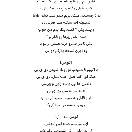
انقدر زدم یهو فلوم شبیه سپی خلسه شد
کوری خیلی وقته ریپ میزنه قلبش و
دو تا چسبیدن میگن بریم بدیم شب فشو (fesh)
نمیتونه آخه میکَنه هِلی قبرش رو
وایستا یکی * گفت، بذار بدم من جواب
بسه انقدر رپرها رو تلگرام *
مثل ناصر خسرو حرف همش از مواد
یه تهران نسخه و ترکم دواس
[کورس]
با اکیپم تا رسیدم، تو رو راه نمیدن وی آی پی
هنگ اور، کف هتل، همه مدل، وی آی پی
دندون ها تیز، واسه ژتون و چیپس
همه سر یه میز، وی آی پی
قر و قاطی یه ضرب، سفید آبی و زرد
یهو وا میشه در، میاد کی؟
[ورس سه – آرتا]
اِی، میرسیم صبح لس آنجلس
فن ها زیادن انگار نشستیم جلو پنکه