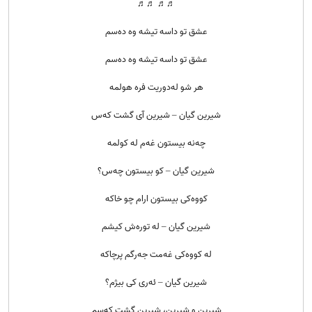
♬♬ ♬♬
عشق تو داسه تیشه وه ده‌سم
عشق تو داسه تیشه وه ده‌سم
هر شو له‌دوریت فره هولمه
شیرین گیان – شیرین آی گشت که‌س
چه‌نه بیستون غه‌م له کولمه
شیرین گیان – کو بیستون چه‌س؟
کووه‌کی بیستون ارام چو خاکه
شیرین گیان – له توره‌ش کیشم
له کووه‌کی غه‌مت جه‌رگم پرچاکه
شیرین گیان – ئه‌ری کی بیژم؟
شیرین و شیرین، شیرین گشت که‌سم