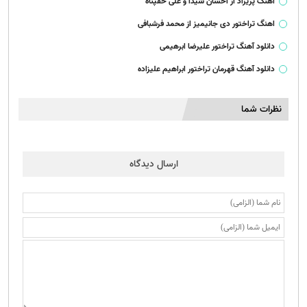
آهنگ پریزاد از احسان شیدا و علی حقپناه
اهنگ تراختور دی جانیمیز از محمد فرشبافی
دانلود آهنگ تراختور علیرضا ابرهیمی
دانلود آهنگ قهرمان تراختور ابراهیم علیزاده
نظرات شما
ارسال دیدگاه