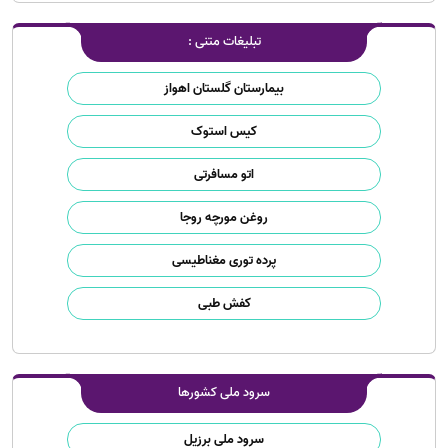
تبلیغات متنی :
بیمارستان گلستان اهواز
کیس استوک
اتو مسافرتی
روغن مورچه روجا
پرده توری مغناطیسی
کفش طبی
سرود ملی کشورها
سرود ملی برزیل