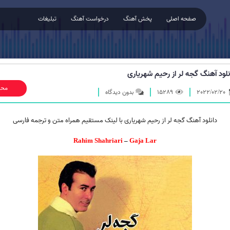
صفحه اصلی
پخش آهنگ
درخواست آهنگ
تبلیغات
نلود آهنگ گجه لر از رحیم شهریاری
محل
2022/02/20
15289
بدون دیدگاه
دانلود آهنگ گجه لر از رحیم شهریاری با لینک مستقیم همراه متن و ترجمه فارسی
Rahim Shahriari
–
Gaja Lar