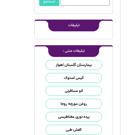
تبلیغات
تبلیغات متنی :
بیمارستان گلستان اهواز
کیس استوک
اتو مسافرتی
روغن مورچه روجا
پرده توری مغناطیسی
کفش طبی