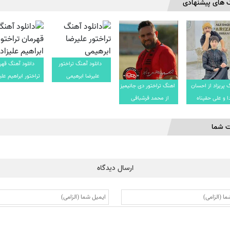
 های پیشنهادی
دانلود آهنگ تراختور
دانلود آهنگ قهر
علیرضا ابرهیمی
تراختور ابراهیم علی
 پریزاد از احسان
اهنگ تراختور دی جانیمیز
 و علی حقپناه
از محمد فرشبافی
ت شما
ارسال دیدگاه