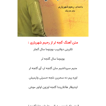
متن آهنگ گجه لر از رحیم شهریاری :
تللرینی دولاییب
بوینوما سال گجلر
بوینوما سال گئجه لر
منیم سیرداشیم سان گئجه لر، آی گئجه لر
اوره ییم ده سحرین نئجه حسرتی وارمیش
اینتیظار هآنلاریندا گئجه اوزون اولور موش