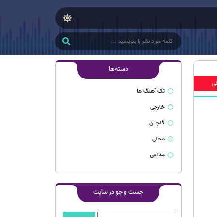
دسته‌ها
ی
تک آهنگ ها
خارجی
گلچین
محلی
مداحی
جست و جو در سایت