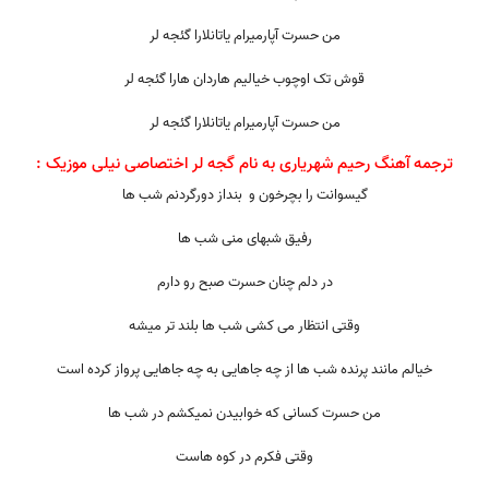
من حسرت آپارمیرام یاتانلارا گئجه لر
قوش تک اوچوب خیالیم هاردان هارا گئجه لر
من حسرت آپارمیرام یاتانلارا گئجه لر
ترجمه آهنگ رحیم شهریاری به نام گجه لر اختصاصی نیلی موزیک :
گیسوانت را بچرخون و بنداز دورگردنم شب ها
رفیق شبهای منی شب ها
در دلم چنان حسرت صبح رو دارم
وقتی انتظار می کشی شب ها بلند تر میشه
خیالم مانند پرنده شب ها از چه جاهایی به چه جاهایی پرواز کرده است
من حسرت کسانی که خوابیدن نمیکشم در شب ها
وقتی فکرم در کوه هاست