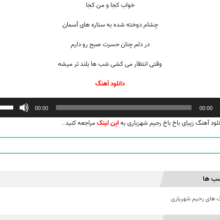
خواب کجا و من کجا
چشام دوخته شده به ستاره های آسمان
در دلم چنان حسرت صبح رو دارم
وقتی انتظار می کشی شب ها بلند تر میشه
دانلود آهنگ
ننده
00:00
00:00
نلود آهنگ زیبای باخ باخ رحیم شهریاری به
این لینک
مراجعه کنید .
ب ها
 های رحیم شهریاری