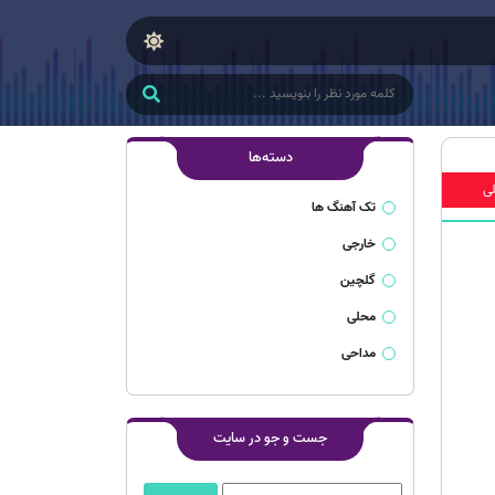
دسته‌ها
ی
تک آهنگ ها
خارجی
گلچین
محلی
مداحی
جست و جو در سایت