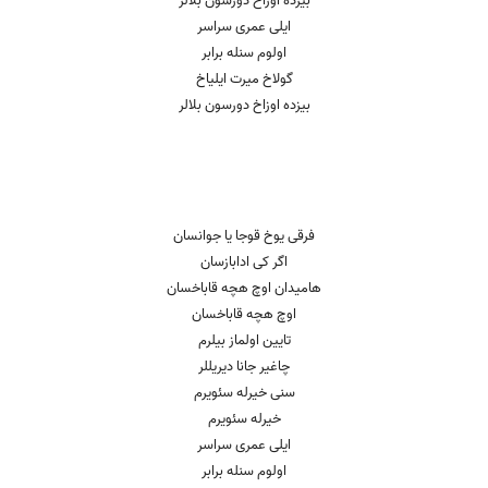
بیزده اوزاخ دورسون بلالر
ایلی عمری سراسر
اولوم سنله برابر
گولاخ میرت ایلیاخ
بیزده اوزاخ دورسون بلالر
فرقی یوخ قوجا یا جوانسان
اگر کی ادابازسان
هامیدان اوچ هچه قاباخسان
اوچ هچه قاباخسان
تایین اولماز بیلرم
چاغیر جانا دیریللر
سنی خیرله سئویرم
خیرله سئویرم
ایلی عمری سراسر
اولوم سنله برابر