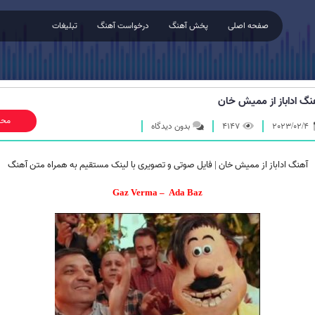
صفحه اصلی
پخش آهنگ
درخواست آهنگ
تبلیغات
نگ اداباز از ممیش خان
محل
2023/02/4
4147
بدون دیدگاه
آهنگ
اداباز
از ممیش خان | فایل صوتی و تصویری با لینک مستقیم به همراه متن آهنگ
Gaz Verma – Ada Baz