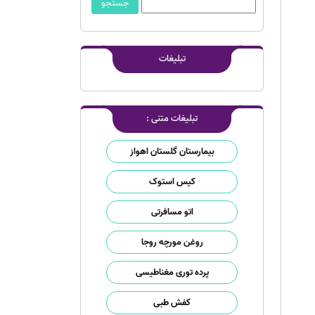
تبلیغات
تبلیغات متنی :
بیمارستان گلستان اهواز
کیس استوک
اتو مسافرتی
روغن مورچه روجا
پرده توری مغناطیسی
کفش طبی