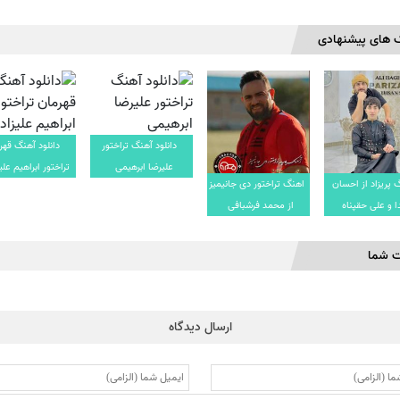
 های پیشنهادی
دانلود آهنگ تراختور
دانلود آهنگ قهر
علیرضا ابرهیمی
تراختور ابراهیم علی
 پریزاد از احسان
اهنگ تراختور دی جانیمیز
 و علی حقپناه
از محمد فرشبافی
ت شما
ارسال دیدگاه