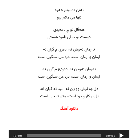
تەنێ دەمینم هەرە
تنها می مانم برو
هەڤال تو پڕ نامەردی
دوست تو خیلی نامرد هستی
ئەرمان ئەرمان ئە، دەرێ م گران ئە
ارمان و ارمان است، درد من سنگین است
ئەرمان ئەرمان ئە، دەردێ م گران ئە
ارمان و ارمان است، درد من سنگین است
دل وە ئیش وو ژان ئە، مینا تە گیان ئە.
دل بر کار و درد است، مثل تو جان است.
دانلود آهنگ
پخش‌کننده
00:00
00:00