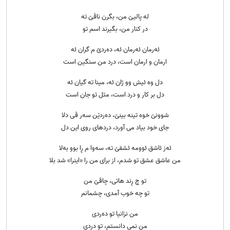
لە پالیێ من، بگرن ناڤێ تە
در کنار من، بگیرند اسم تو
ئەرمان ئەرمان ئە، دەردێ م گران ئە
ارمان و ارمان است، درد من سنگین است
دل وە ئیش وو ژان ئە، مینا تە گیان ئە
دل بر کار و درد است، مثل تو جان است
شوونێ خوە تینە بینێ، دەردێن سەر ڤی دلا
جای خود بیاد می آورد، دردهای روی این دل
ئەز ئاشق ئوومە ئشقێ تە، سەوا م ڕا بوو بەلا
من عاشق عشق تو شدم، از برای من را «اینرا» شد بلا
تو چ ڕند هاتی، چاڤێ من
تو چه خوب آمدی، چشمانم
من نزانیا تو دەردی
من نمی دانستم، تو دردی