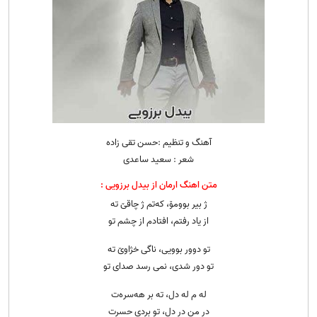
آهنگ و تنظیم :حسن تقی زاده
شعر : سعید ساعدی
متن اهنگ ارمان از بیدل برزویی :
ژ بیر بوومۆ، کەتم ژ چاقێ تە
از یاد رفتم، افتادم از چشم تو
تو دوور بوویی، ناگی خژاوێ تە
تو دور شدی، نمی رسد صدای تو
لە م لە دل، ته بر هەسرەت
در من در دل، تو بردی حسرت