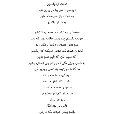
درخت ارغوانمون
توو سرما، توو برف و بوران تنها
یه گوشه باز سرپاست هنوز
درخت ارغوانمون
بغضش یهو ترکید، سخته درد ترکشو
خودت بگیرتم چند وقت حالت بهتر که شد
منو هنوز همونم، دقیقاً برعکس تو
ارغوان هیچوقت عوض نمیکنه که رنگشو
اگه بدیم الآن اگه قیدِ همو زدیم
به کسی چیزی نگی دادیم هر چی فحش بلدیم
ما اگه همو زدیم، به کسی چیزی نگی
مهم نبود، ساعت چنده
انقد زد تا حالش بد شه
جامون امنه، میدرخشه
مث فیلما گم توو نقشمون
با تو هر بارش
اولین بار بود انگار
رازمو پیشِ خودت نگه دارش