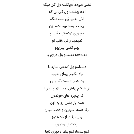
قفلی میزدم میگفت ول کن دیگه
آخه چشات ول کن نی که
الآن نه پَ کِی خب دیگه
بری نمیرسه بهم اکسیژن
چجوری تونستی بکَنی و
نفهمیدم کِی رفتی تو
بهم گفتی بپر یهو
یه دفعه دستمو ول کردی و
دستامو ول کردش شاید تا
یاد بگیرم پروازو خوب
رها شم تا هفت آسمون
از اشکام براش، میسازم یه دریا
که پنجره های خونمون
همه باز بشن رو به اون
برگا همه، میریزن و فصلا میرن
ولی نرفت از یاد هنوز
درخت ارغوانمون
توو سرما، توو برف و بوران تنها