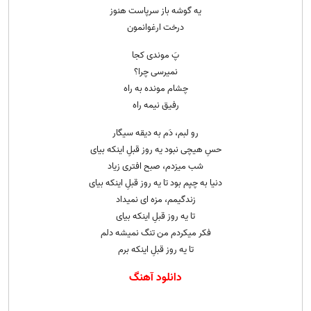
یه گوشه باز سرپاست هنوز
درخت ارغوانمون
پَ موندی کجا
نمیرسی چرا؟
چشام مونده به راه
رفیق نیمه راه
رو لبم، دَم به دیقه سیگار
حسِ هیچی نبود یه روز قبلِ اینکه بیای
شب میزدم، صبح افتری زیاد
دنیا به چپم بود تا یه روز قبلِ اینکه بیای
زندگیمم، مزه ای نمیداد
تا یه روز قبلِ اینکه بیای
فکر میکردم من تنگ نمیشه دلم
تا یه روز قبلِ اینکه برم
دانلود آهنگ