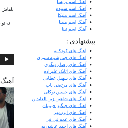
آهنگ اسم پریسا
آهنگ اسم سپیده
باهاش خ
آهنگ اسم ملیکا
آهنگ اسم مبینا
نه تو
آهنگ اسم تینا
پیشنهادی :
آهنگ های کودکانه
پخش‌کنن
آهنگ های چهارشنبه سوری
0
صوت
آهنگ های رضا رویگری
آهنگ های اتابک علیزاده
آهنگ های سهیل عطایی
آهنگ 
آهنگ های مرتضی باب
آهنگ های حسین توکلی
آهنگ های شاهین زین العابدین
آهنگ های چنگیز حبیبیان
آهنگ های ایزدمهر
آهنگ های عمه فی فی
آهنگ های احمد عاشورپور