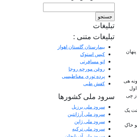
جستجو
برای:
تبلیغات
تبلیغات متنی :
بیمارستان گلستان اهواز
پنهان
کیس استوک
اتو مسافرتی
روغن مورچه روجا
پرده توری مغناطیسی
ونه هی
کفش طبی
اول
سرود ملی کشورها
از چی
سرود ملی برزیل
تت یک
سرود ملی آرژانتین
سرود ملی ژاپن
 خاکِ
سرود ملی ترکیه
سرود ملی آذربایجان