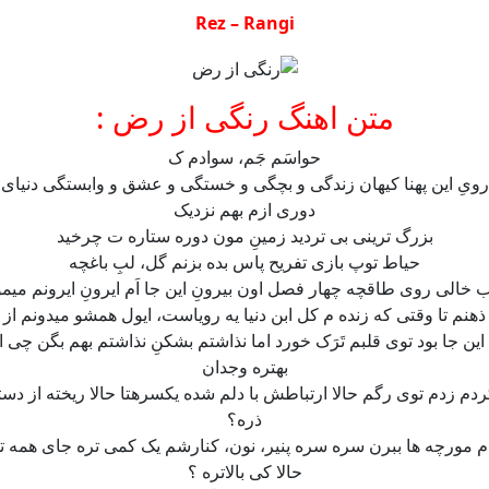
Rez – Rangi
متن اهنگ رنگی از رض :
حواسَم جَم، سوادم ک
رویِ این پهنا کیهان زندگی و بچگی و خستگی و عشق و وابستگی دنیای 
دوری ازم بهم نزدیک
بزرگ ترینی بی تردید زمینِ مون دوره ستاره ت چرخید
حیاط توپ بازی تفریح پاس بده بزنم گل، لبِ باغچه
ب خالی روی طاقچه چهار فصل اون بیرونِ این جا اَم ایرونِ ایرونم میم
ذهنم تا وقتی که زنده م کل ابن دنیا یه رویاست، ایول همشو میدونم از 
ن جا بود توی قلبم تَرَک خورد اما نذاشتم بشکنِ نذاشتم بهم بگن چی 
بهتره وجدان
دم زدم توی رگم حالا ارتباطش با دلم شده یکسرهتا حالا ریخته از دس
ذره؟
م مورچه ها ببرن سره سره پنیر، نون، کنارشم یک کمی تره جای همه تو
حالا کی بالاتره ؟