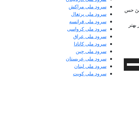
سرود ملی مراکش
منَ حس
سرود ملی پرتغال
سرود ملی فرانسه
بهتر
سرود ملی کرواسی
سرود ملی عراق
سرود ملی کانادا
سرود ملی چین
سرود ملی عربستان
برای
سرود ملی لبنان
افزایش
سرود ملی کویت
یا
کاهش
صدا
از
کلیدهای
بالا
و
پایین
استفاده