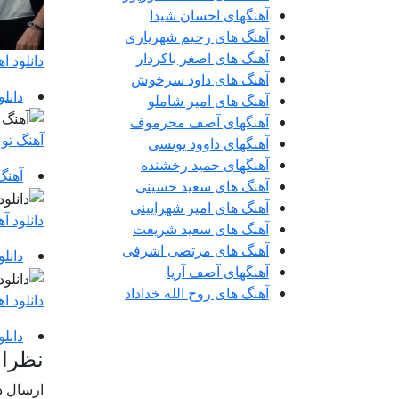
آهنگهای احسان شیدا
آهنگ های رحیم شهریاری
آهنگ های اصغر باکردار
دانلود 
آهنگ های داود سرخوش
دانل
آهنگ های امیر شاملو
آهنگهای آصف محرموف
آهنگ تو
آهنگهای داوود یونسی
آهنگهای حمید رخشنده
آهنگ
آهنگ های سعید حسینی
آهنگ های امیر شهرایینی
دانلود آ
آهنگ های سعید شریعت
آهنگ های مرتضی اشرفی
دانل
آهنگهای آصف آریا
آهنگ های روح الله خداداد
دانلود 
دانل
نظرا
ارسال د