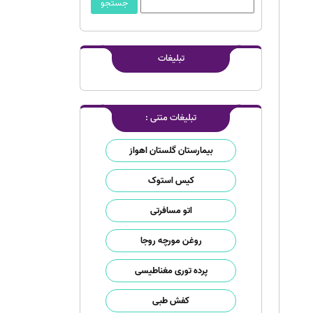
تبلیغات
تبلیغات متنی :
بیمارستان گلستان اهواز
کیس استوک
اتو مسافرتی
روغن مورچه روجا
پرده توری مغناطیسی
کفش طبی