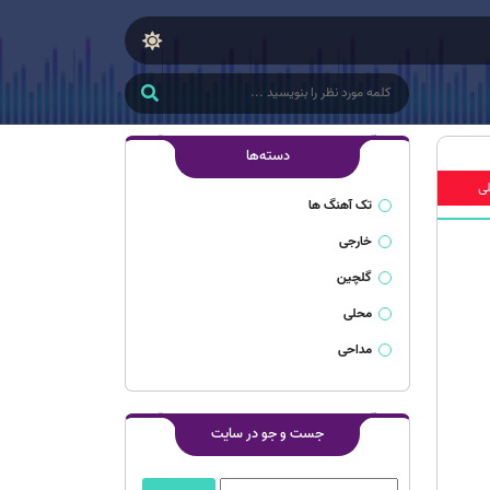
دسته‌ها
ی
تک آهنگ ها
خارجی
گلچین
محلی
مداحی
جست و جو در سایت