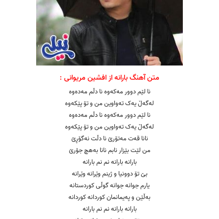
متن آهنگ بارانه از افشین مریوانی :
نا لێم دوور مەکەوە نا دڵم مەدەوە
لەگەڵ یەک تەواوین من و تۆ پێکەوە
نا لێم دوور مەکەوە نا دڵم مەدەوە
لەگەڵ یەک تەواوین من و تۆ پێکەوە
نانا قەت مەتۆرێ نا دڵت نەگۆڕێ
من لێت بێزار نابم نانا بەهچ جۆرێ
بارانە بارانە نم نم بارانە
بێ تۆ دوونیا و ژینم وێرانە وێرانە
یارم جوانە جوانە گوڵی کوردستانە
بەڵێن و پەیمانمان کوردانە کوردانە
بارانە بارانە نم نم بارانە