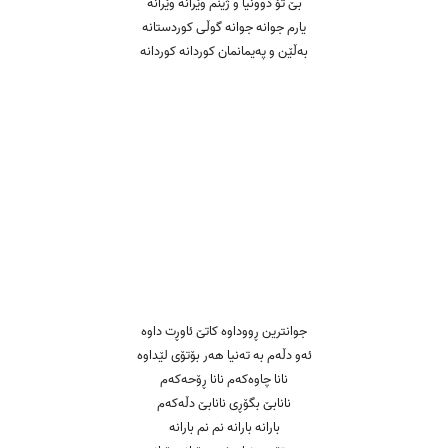
بێ تۆ دوونیا و ژینم وێرانە وێرانە
یارم جوانە جوانە گوڵی کوردستانە
بەڵێن و پەیمانمان کوردانە کوردانە
جوانترین ڕووداوە کاتێ ئاوڕت داوە
ئەو دڵەم بە تەنیا هەر بۆتۆی لێداوە
نانا چاوەکەم نانا ڕۆحەکەم
نانابێ بگۆڕی نانابێ دڵەکەم
بارانە بارانە نم نم بارانە