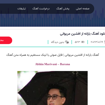
صفحه اصلی
پخش آهنگ
درخواست آهنگ
تبلیغات
نلود آهنگ بارانه از افشین مریوانی
محل
2023/01/19
523
بدون دیدگاه
آهنگ بارانه از افشین مریوانی | فایل صوتی با لینک مستقیم به همراه متن آهنگ
Afshin Marivani – Barana