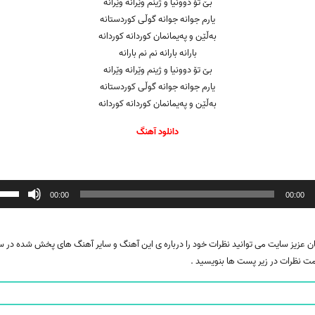
بێ تۆ دوونیا و ژینم وێرانە وێرانە
یارم جوانە جوانە گوڵی کوردستانە
بەڵێن و پەیمانمان کوردانە کوردانە
بارانە بارانە نم نم بارانە
بێ تۆ دوونیا و ژینم وێرانە وێرانە
یارم جوانە جوانە گوڵی کوردستانە
بەڵێن و پەیمانمان کوردانە کوردانە
دانلود آهنگ
ننده
00:00
00:00
ن عزیز سایت می توانید نظرات خود را درباره ی این آهنگ و سایر آهنگ های پخش شده در 
ت نظرات در زیر پست ها بنویسید .