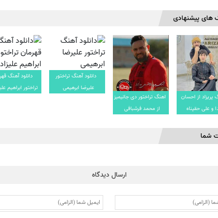
 های پیشنهادی
دانلود آهنگ تراختور
دانلود آهنگ قهر
علیرضا ابرهیمی
تراختور ابراهیم علی
 پریزاد از احسان
اهنگ تراختور دی جانیمیز
 و علی حقپناه
از محمد فرشبافی
ت شما
ارسال دیدگاه