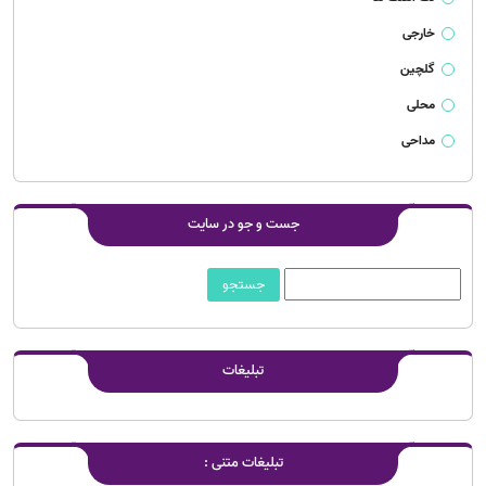
خارجی
گلچین
محلی
مداحی
جست و جو در سایت
تبلیغات
تبلیغات متنی :