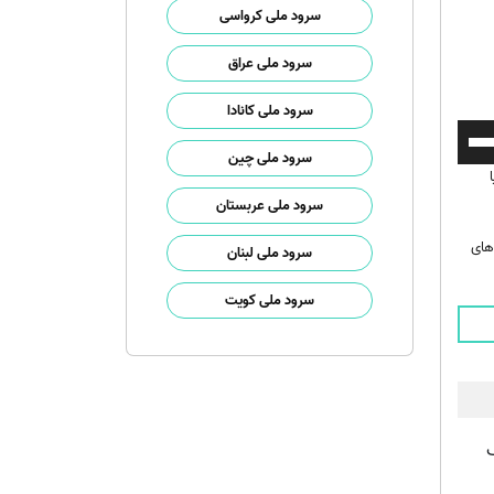
سرود ملی کرواسی
سرود ملی عراق
سرود ملی کانادا
برای
سرود ملی چین
افزایش
یا
سرود ملی عربستان
کاهش
صدا
های
سرود ملی لبنان
از
کلیدهای
سرود ملی کویت
بالا
و
پایین
استفاده
کنید.