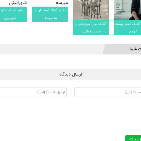
دانلود آهنگ آصف آریا به
دانلود اهنگ سکوت
ما میرسه
شهرایینی
د آهنگ آصف پیشت
آهنگ تو را میخواهم از
آرومم
حسین توکلی
ت شما
ارسال دیدگاه