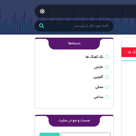
دسته‌ها
گ ها
تک آهنگ ها
خارجی
گلچین
محلی
مداحی
جست و جو در سایت