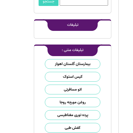
تبلیغات
تبلیغات متنی :
بیمارستان گلستان اهواز
کیس استوک
اتو مسافرتی
روغن مورچه روجا
پرده توری مغناطیسی
کفش طبی