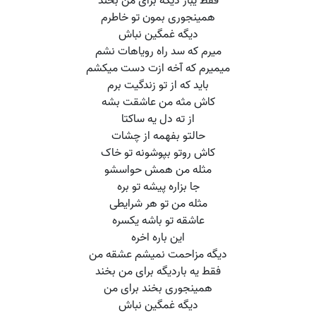
فقط یبار دیگه برای من بخند
همینجوری بمون تو خاطرم
دیگه غمگین نباش
میرم که سد راه رویاهات نشم
میمیرم که آخه ازت دست میکشم
باید که از تو زندگیت برم
کاش مثه من عاشقت بشه
از ته دل یه ساکتا
حالتو بفهمه از چشات
کاش روتو بپوشونه تو خاک
مثله من همش حواسشو
جا بزاره پیشه تو بره
مثله من تو هر شرایطی
عاشقه تو باشه یکسره
این باره اخره
دیگه مزاحمت نمیشم عشقه من
فقط یه باردیگه برای من بخند
همینجوری بخند برای من
دیگه غمگین نباش