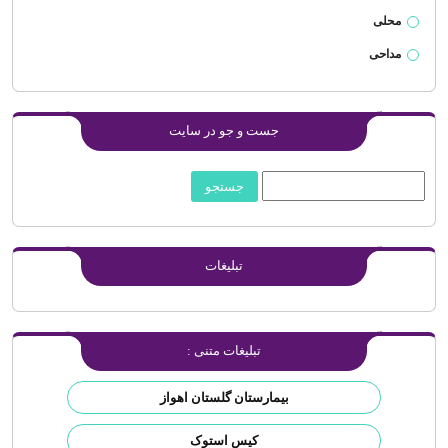
محلی
مداحی
جست و جو در سایت
تبلیغات
تبلیغات متنی :
بیمارستان گلستان اهواز
کیس استوک