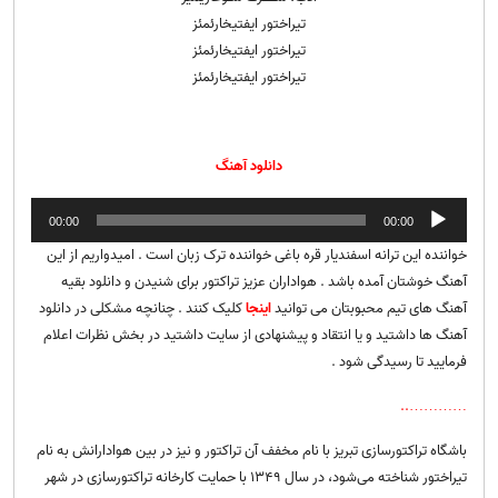
تیراختور ایفتیخارئمئز
تیراختور ایفتیخارئمئز
تیراختور ایفتیخارئمئز
دانلود آهنگ
پخش‌کننده
00:00
00:00
صوت
خواننده این ترانه اسفندیار قره باغی خواننده ترک زبان است . امیدواریم از این
آهنگ خوشتان آمده باشد . هواداران عزیز تراکتور برای شنیدن و دانلود بقیه
آهنگ های تیم محبوبتان می توانید
اینجا
کلیک کنند . چنانچه مشکلی در دانلود
آهنگ ها داشتید و یا انتقاد و پیشنهادی از سایت داشتید در بخش نظرات اعلام
فرمایید تا رسیدگی شود .
…………..
باشگاه تراکتورسازی تبریز با نام مخفف آن تراکتور و نیز در بین هوادارانش به نام
تیراختور شناخته می‌شود، در سال ۱۳۴۹ با حمایت کارخانه تراکتورسازی در شهر