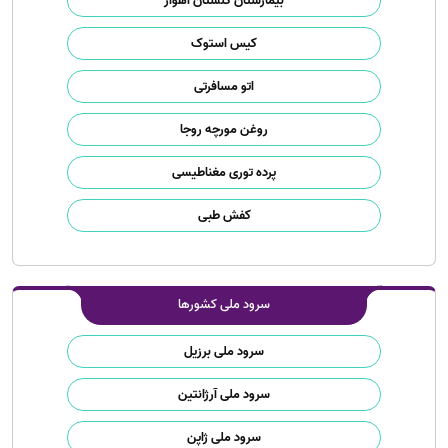
بیمارستان گلستان اهواز
کیس استوک
اتو مسافرتی
روغن مورچه روجا
پرده توری مغناطیسی
کفش طبی
سرود ملی کشورها
سرود ملی برزیل
سرود ملی آرژانتین
سرود ملی ژاپن