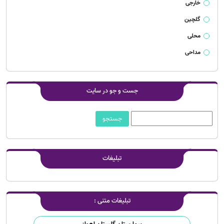
خارجی
گلچین
محلی
مداحی
جست و جو در سایت
تبلیغات
تبلیغات متنی :