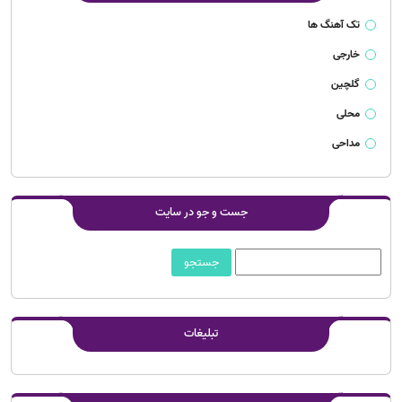
تک آهنگ ها
خارجی
گلچین
محلی
مداحی
جست و جو در سایت
تبلیغات