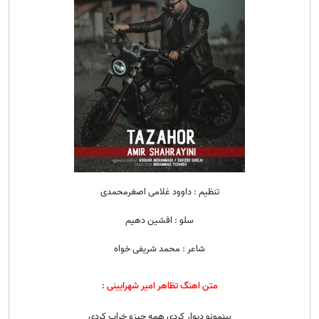
تنظیم : داوود غلامی اصغرمحمدی
سلو : افشین دهیم
شاعر : محمد شریفی خواه
متن اهنگ تظاهر امیر شهرایینی :
بینمونو دیوار کردی همه چیزو خراب کردی