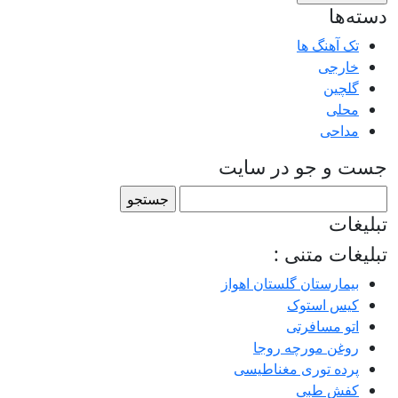
دسته‌ها
تک آهنگ ها
خارجی
گلچین
محلی
مداحی
جست و جو در سایت
جستجو
برای:
تبلیغات
تبلیغات متنی :
بیمارستان گلستان اهواز
کیس استوک
اتو مسافرتی
روغن مورچه روجا
پرده توری مغناطیسی
کفش طبی