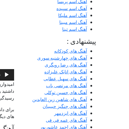
آهنگ اسم پریسا
آهنگ اسم سپیده
آهنگ اسم ملیکا
آهنگ اسم مبینا
آهنگ اسم تینا
پیشنهادی :
آهنگ های کودکانه
آهنگ های چهارشنبه سوری
آهنگ های رضا رویگری
آهنگ های اتابک علیزاده
پخش‌کنن
0
آهنگ های سهیل عطایی
صوت
امیدواری
آهنگ های مرتضی باب
داشتید و
آهنگ های حسین توکلی
رسیدگی 
آهنگ های شاهین زین العابدین
آهنگ های چنگیز حبیبیان
برای دان
آهنگ های ایزدمهر
های دیگر 
آهنگ های عمه فی فی
آهنگ 
آهنگ های احمد عاشورپور