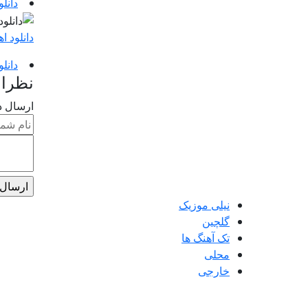
دانل
دانلود 
دانل
نظرا
ارسال د
نیلی موزیک
گلچین
تک آهنگ ها
محلی
خارجی