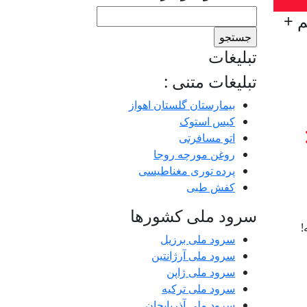
جستجو
م +
برای:
تبلیغات
تبلیغات متنی :
بیمارستان گلستان اهواز
کیس استوک
اتو مسافرتی
روغن مورچه روجا
پرده توری مغناطیسی
کفش طبی
سرود ملی کشورها
!
سرود ملی برزیل
سرود ملی آرژانتین
سرود ملی ژاپن
سرود ملی ترکیه
سرود ملی آذربایجان