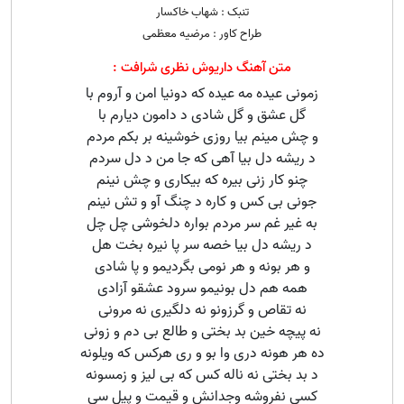
تنبک : شهاب خاکسار
طراح کاور : مرضیه معظمی
متن آهنگ داریوش نظری شرافت :
زمونی عیده مه عیده که دونیا امن و آروم با
گل عشق و گل شادی د دامون دیارم با
و چش مینم بیا روزی خوشینه بر بکم مردم
د ریشه دل بیا آهی که جا من د دل سردم
چنو کار زنی بیره که بیکاری و چش نینم
جونی بی کس و کاره د چنگ آو و تش نینم
به غیر غم سر مردم بواره دلخوشی چل چل
د ریشه دل بیا خصه سر پا نیره بخت هل
و هر بونه و هر نومی بگردیمو و پا شادی
همه هم دل بونیمو سرود عشقو آزادی
نه تقاص و گرزونو نه دلگیری نه مرونی
نه پیچه خین بد بختی و طالع بی دم و زونی
ده هر هونه دری وا بو و ری هرکس که ویلونه
د بد بختی نه ناله کس که بی لیز و زمسونه
کسی نفروشه وجدانش و قیمت و پیل سی