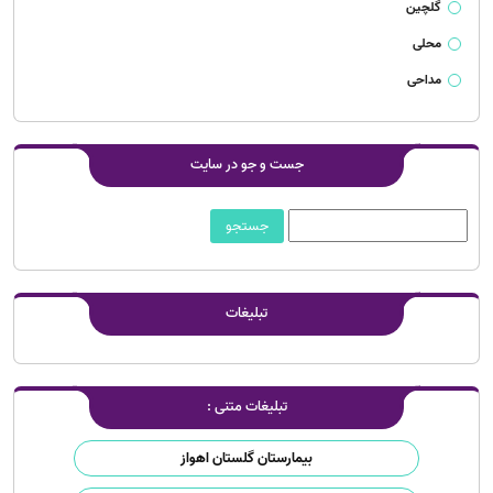
گلچین
محلی
مداحی
جست و جو در سایت
تبلیغات
تبلیغات متنی :
بیمارستان گلستان اهواز