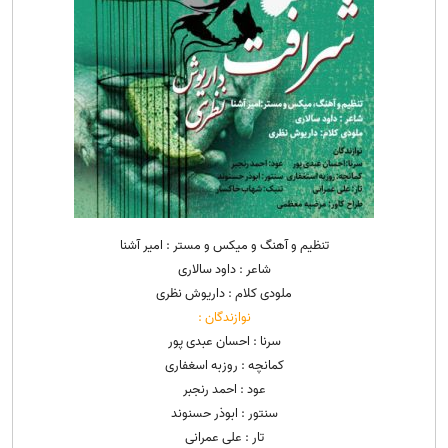
تنظیم و آهنگ و میکس و مستر : امیر آشنا
شاعر : داود سالاری
ملودی کلام : داریوش نظری
نوازندگان :
سرنا : احسان عبدی پور
کمانچه : روزبه اسغفاری
عود : احمد رنجبر
سنتور : ابوذر حسنوند
تار : علی عمرانی