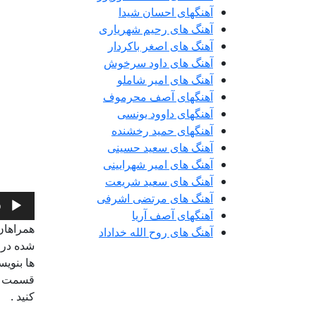
آهنگهای احسان شیدا
آهنگ های رحیم شهریاری
آهنگ های اصغر باکردار
آهنگ های داود سرخوش
آهنگ های امیر شاملو
آهنگهای آصف محرموف
آهنگهای داوود یونسی
آهنگهای حمید رخشنده
آهنگ های سعید حسینی
آهنگ های امیر شهرایینی
آهنگ های سعید شریعت
آهنگ های مرتضی اشرفی
پخش‌کنن
0
آهنگهای آصف آریا
صوت
همراهان
آهنگ های روح الله خداداد
شده در 
ها بنویس
قسمت جس
کنید .