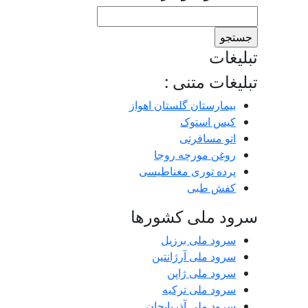
جستجو
برای:
تبلیغات
تبلیغات متنی :
بیمارستان گلستان اهواز
کیس استوک
اتو مسافرتی
روغن مورچه روجا
پرده توری مغناطیسی
کفش طبی
سرود ملی کشورها
سرود ملی برزیل
سرود ملی آرژانتین
سرود ملی ژاپن
سرود ملی ترکیه
سرود ملی آذربایجان