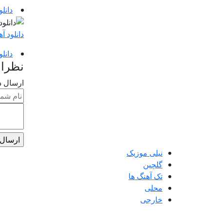
دانل
دانلود آ
دانل
نظرا
ارسال د
نیلی موزیک
گلچین
تک آهنگ ها
محلی
خارجی