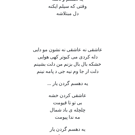
وقتی که سیلم ایکنه
دل مبتلاشه
عاشقی نه عاشقی نه نشون مو دایی
دله کردی می کبوتر کهی هوایی
خشکه بال بال بزنم من دلت بشینم
دلت ار جا وم نیه جی د پامه نینم
یه دهسم گردن یار …
عاشقی کردن خشه
بی تو تا قیومت
چلچله ی باد شمال
مه ندا پیومت
یه دهسم گردن یار