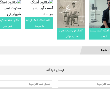
دانلود آهنگ آصف آریا به
دانلود اهنگ سکوت
ما میرسه
شهرایینی
د آهنگ آصف پیشت
آهنگ تو را میخواهم از
آرومم
حسین توکلی
ت شما
ارسال دیدگاه