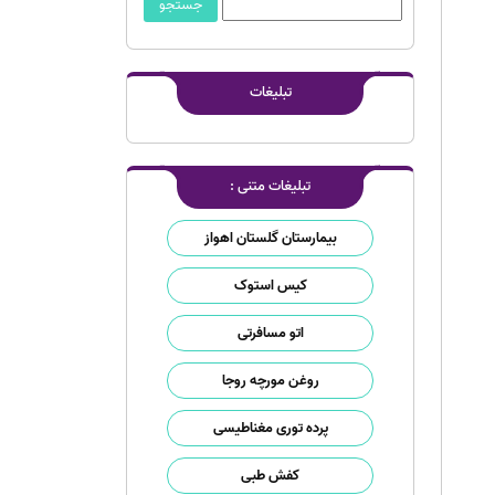
تبلیغات
تبلیغات متنی :
بیمارستان گلستان اهواز
کیس استوک
اتو مسافرتی
روغن مورچه روجا
پرده توری مغناطیسی
کفش طبی