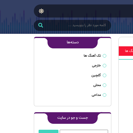
دسته‌ها
گ ها
تک آهنگ ها
خارجی
گلچین
محلی
مداحی
جست و جو در سایت