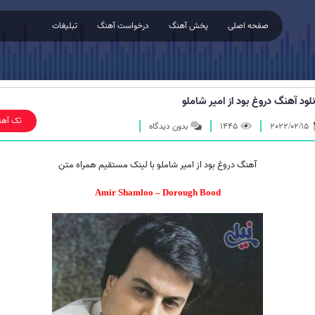
صفحه اصلی
پخش آهنگ
درخواست آهنگ
تبلیغات
نلود آهنگ دروغ بود از امیر شاملو
تک آهن
2022/02/15
1445
بدون دیدگاه
آهنگ دروغ بود از امیر شاملو با لینک مستقیم همراه متن
Amir Shamloo – Dorough Bood