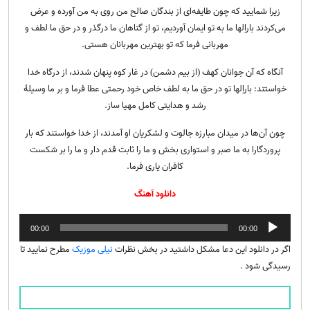
زیرا شمایید که چون طایفه‌ای از بندگان صالح من روی به من آورده و عرض
می‌کردند باراِلها ما به تو ایمان آوردیم، تو از گناهان ما درگذر و در حق ما لطف و
مهربانی فرما که تو بهترین مهربانان هستی.
آنگاه که آن جوانان کهف (از بیم دشمن) در غار کوه پنهان شدند، از درگاه خدا
خواستند: باراِلها تو در حق ما به لطف خاص خود رحمتی عطا فرما و بر ما وسیلهٔ
رشد و هدایتی کامل مهیا ساز.
چون آن‌ها در میدان مبارزه جالوت و لشکریان او آمدند، از خدا خواستند که بار
پروردگارا به ما صبر و استواری بخش و ما را ثابت قدم دار و ما را بر شکست
کافران یاری فرما.
دانلود آهنگ
پخش‌کننده
00:00
00:00
صوت
اگر در دانلود این دعا مشکل داشتید در بخش نظرات
نیلی موزیک
مطرح نمایید تا
رسیدگی شود .