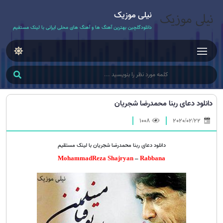
نیلی موزیک
دانلودگلچین بهترین آهنگ ها و آهنگ های محلی ایرانی با لینک مستقیم
دانلود دعای ربنا محمدرضا شجریان
1008
2020/02/22
دانلود دعای ربنا محمدرضا شجریان با لینک مستقیم
MohammadReza Shajryan
–
Rabbana