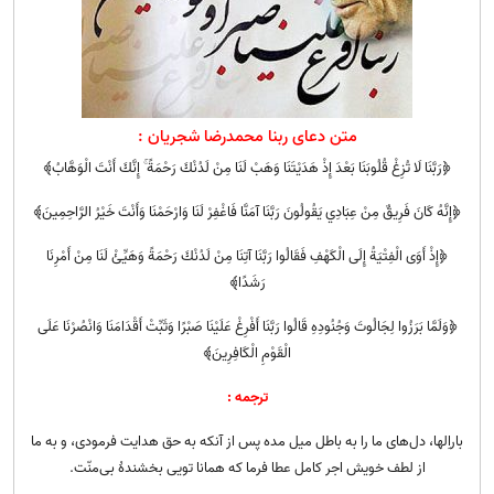
متن دعای ربنا محمدرضا شجریان :
﴿رَبَّنَا لَا تُزِغْ قُلُوبَنَا بَعْدَ إِذْ هَدَيْتَنَا وَهَبْ لَنَا مِنْ لَدُنْكَ رَحْمَةً ۚ إِنَّكَ أَنْتَ الْوَهَّابُ﴾
﴿إِنَّهُ كَانَ فَرِيقٌ مِنْ عِبَادِي يَقُولُونَ رَبَّنَا آمَنَّا فَاغْفِرْ لَنَا وَارْحَمْنَا وَأَنْتَ خَيْرُ الرَّاحِمِينَ﴾
﴿إِذْ أَوَى الْفِتْيَةُ إِلَى الْكَهْفِ فَقَالُوا رَبَّنَا آتِنَا مِنْ لَدُنْكَ رَحْمَةً وَهَيِّئْ لَنَا مِنْ أَمْرِنَا
رَشَدًا﴾
﴿وَلَمَّا بَرَزُوا لِجَالُوتَ وَجُنُودِهِ قَالُوا رَبَّنَا أَفْرِغْ عَلَيْنَا صَبْرًا وَثَبِّتْ أَقْدَامَنَا وَانْصُرْنَا عَلَى
الْقَوْمِ الْكَافِرِينَ﴾
ترجمه :
باراِلها، دل‌های ما را به باطل میل مده پس از آنکه به حق هدایت فرمودی، و به ما
از لطف خویش اجر کامل عطا فرما که همانا تویی بخشندهٔ بی‌منّت.