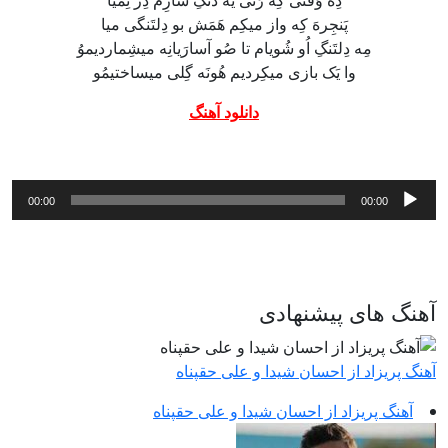
پَنجِرهَ کِه واز میکِم هَمَش بو دِلتَنگی میا
مِه دِلتَنگِ اُو شُویام تا صُو آسارَیانِه میشِماردیموُ
وا یَک بازی میکِردیم هُونَه گِلی میساختیمُو
دانلود آهنگ
پخش‌کننده
00:00
00:00
صوت
آهنگ های پیشنهادی
آهنگ پریزاد از احسان شیدا و علی حقپناه
آهنگ پریزاد از احسان شیدا و علی حقپناه