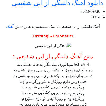
دانلود آهنگ دلتنگی از ابی شفیعی
2023/09/30
3314
آهنگ دلتنگی از ابی شفیعی با لینک مستقیم به همراه متن
آهنگ
Deltangi – Ebi Shafiei
متن آهنگ دلتنگی از ابی شفیعی :
اِه دِله کُجا میها بُوری مِنِه مَگَر دِه جایی هِشتی یهَ
دِه مینهِ ای مَردِموُ یه تیکَهَ عابِری سی مِهِ تو نِشتی یهَ
دِه مینهِ ای مَردِموُ یه تیکَهَ عابِری سی مِهِ تو نِشتی یهَ
چَنی دوس دارِم روزِگار یِه شُو وِرگَردَه وا دِما
وِرگَردِم وِه بَچه ایم بی کِشُو بی سَر و صدا
وِرگَردِم وِه بَچه ایم بی کِشُو بی سَر و صدا
وِرگَردِم وِه او روزیا کِه وا تُو بازی میکِردِم
دَس مینیام دِه مین دَسِت میاتهِ نازی میکِردِم