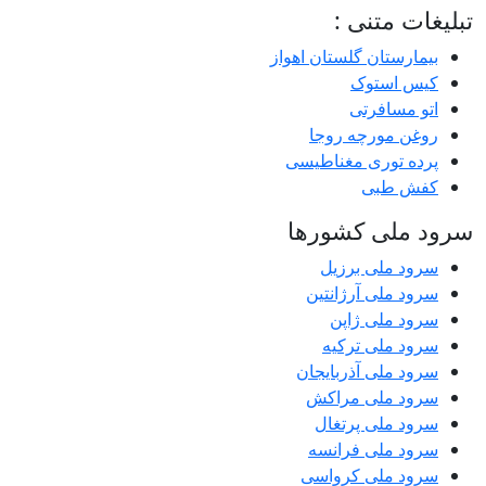
تبلیغات متنی :
بیمارستان گلستان اهواز
کیس استوک
اتو مسافرتی
روغن مورچه روجا
پرده توری مغناطیسی
کفش طبی
سرود ملی کشورها
سرود ملی برزیل
سرود ملی آرژانتین
سرود ملی ژاپن
سرود ملی ترکیه
سرود ملی آذربایجان
سرود ملی مراکش
سرود ملی پرتغال
سرود ملی فرانسه
سرود ملی کرواسی