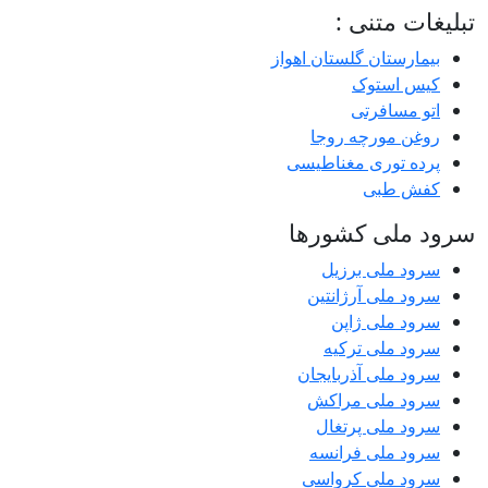
تبلیغات متنی :
بیمارستان گلستان اهواز
کیس استوک
اتو مسافرتی
روغن مورچه روجا
پرده توری مغناطیسی
کفش طبی
سرود ملی کشورها
سرود ملی برزیل
سرود ملی آرژانتین
سرود ملی ژاپن
سرود ملی ترکیه
سرود ملی آذربایجان
سرود ملی مراکش
سرود ملی پرتغال
سرود ملی فرانسه
سرود ملی کرواسی