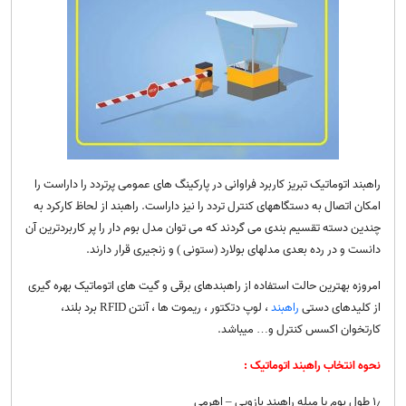
راهبند اتوماتیک تبریز کاربرد فراوانی در پارکینگ های عمومی پرتردد را داراست را
امکان اتصال به دستگاههای کنترل تردد را نیز داراست. راهبند از لحاظ کارکرد به
چندین دسته تقسیم بندی می گردند که می توان مدل بوم دار را پر کاربردترین آن
دانست و در رده بعدی مدلهای بولارد (ستونی ) و زنجیری قرار دارند.
امروزه بهترین حالت استفاده از راهبندهای برقی و گیت های اتوماتیک بهره گیری
از کلیدهای دستی
راهبند
، لوپ دتکتور ، ریموت ها ، آنتن RFID برد بلند،
کارتخوان اکسس کنترل و… میباشد.
نحوه انتخاب راهبند اتوماتیک :
۱٫ طول بوم یا میله راهبند بازویی – اهرمی