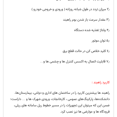
۲٫ میزان تردد در طول شبانه روزانه ( ورودی و خروجی خودرو )
۳٫ مقدار سرعت باز شدن بوم راهبند
۴٫ ولتاژ تغذیه شده دستگاه
۵٫ توان موتور
۶٫ کلید خلاص کن در حالت قطع برق
۷٫ قابلیت اتصال به اکسس کنترل ها و چشمی ها و…
کاربرد راهبند :
راهبند ها بیشترین کاربرد را در ساختمان های اداری و دولتی، بیمار‌ستان‌ها،
دانشکده‌ها، پارکینگ‌های عمومی ، کارخانجات، ورودی شهرک ها و … داراست؛
ضمن این که میتوان این تجهیزات را در مسیر خطوط ریل سامانه های ریلی،
فرودگاه ها و عوارضی ها نیز نصب کرد.