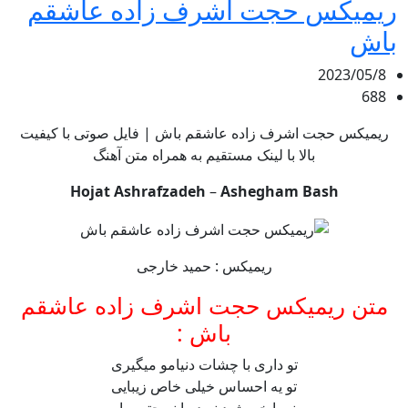
ریمیکس حجت اشرف زاده عاشقم
باش
2023/05/8
688
ریمیکس حجت اشرف زاده عاشقم باش | فایل صوتی با کیفیت
بالا با لینک مستقیم به همراه متن آهنگ
Hojat Ashrafzadeh
–
Ashegham Bash
ریمیکس : حمید خارجی
متن ریمیکس حجت اشرف زاده عاشقم
باش :
تو داری با چشات دنیامو میگیری
تو یه احساس خیلی خاص زیبایی
نه با خورشید نه دریا نه حتی ماه