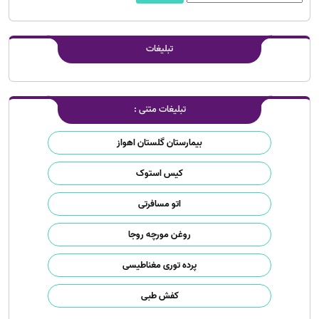
تبلیغات
تبلیغات متنی :
بیمارستان گلستان اهواز
کیس استوک
اتو مسافرتی
روغن مورچه روجا
پرده توری مغناطیسی
کفش طبی