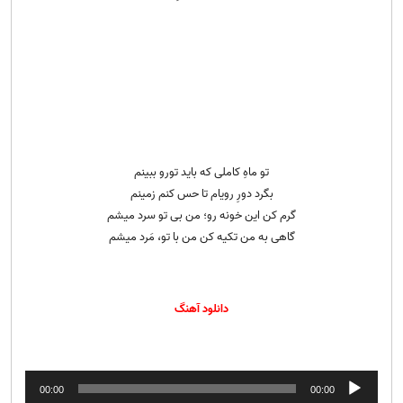
تو ماهِ کاملی که باید تورو ببینم
بگرد دورِ رویام تا حس کنم زمینم
گرم کن این خونه رو؛ من بی تو سرد میشم
گاهی به من تکیه کن من با تو، مَرد میشم
دانلود آهنگ
پخش‌کننده
00:00
00:00
صوت