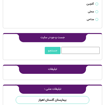
گلچین
محلی
مداحی
جست و جو در سایت
تبلیغات
تبلیغات متنی :
بیمارستان گلستان اهواز