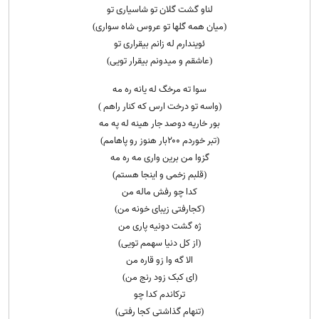
لناو گشت گلان تو شاسیاری تو
(میان همه گلها تو عروس شاه سواری)
ئویندارم له زانم بیقراری تو
(عاشقم و میدونم بیقرار تویی)
سوا ته مرخگ له یانه ره مه
(واسه تو درخت ارس که کنار راهم )
بور خاریه دوصد جار هینه له په مه
(تبر خوردم ۲۰۰بار هنوز رو پاهامم)
گزوا من برین واری مه ره مه
(قلبم زخمی و اینجا هستم)
کدا چو رفش ماله من
(کجارفتی زیبای خونه من)
ژه گشت دونیه پاری من
(از کل دنیا سهمم تویی)
الا گه وا زو قاره من
(ای کبک زود رنج من)
ترکاندم کدا چو
(تنهام گذاشتی کجا رفتی)