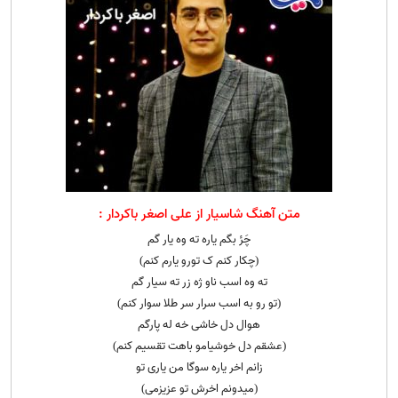
متن آهنگ شاسیار از علی اصغر باکردار :
چَرٔ بگم یاره ته وه یار گم
(چکار کنم ک تورو یارم کنم)
ته وه اسب ناو ژه زر ته سیار گم
(تو رو به اسب سرار سر طلا سوار کنم)
هوال دل خاشی خه له پارگم
(عشقم دل خوشیامو باهت تقسیم کنم)
زانم اخر یاره سوگا من یاری تو
(میدونم اخرش تو عزیزمی)