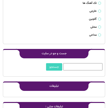
تک آهنگ ها
خارجی
گلچین
محلی
مداحی
جست و جو در سایت
تبلیغات
تبلیغات متنی :