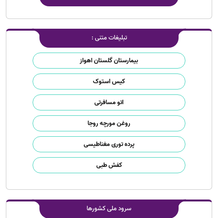
تبلیغات متنی :
بیمارستان گلستان اهواز
کیس استوک
اتو مسافرتی
روغن مورچه روجا
پرده توری مغناطیسی
کفش طبی
سرود ملی کشورها