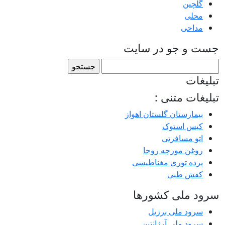
گلچین
محلی
مداحی
جست و جو در سایت
جستجو
برای:
تبلیغات
تبلیغات متنی :
بیمارستان گلستان اهواز
کیس استوک
اتو مسافرتی
روغن مورچه روجا
پرده توری مغناطیسی
کفش طبی
سرود ملی کشورها
سرود ملی برزیل
سرود ملی آرژانتین