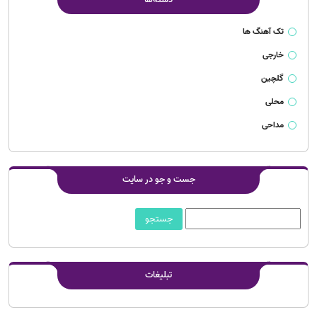
تک آهنگ ها
خارجی
گلچین
محلی
مداحی
جست و جو در سایت
تبلیغات