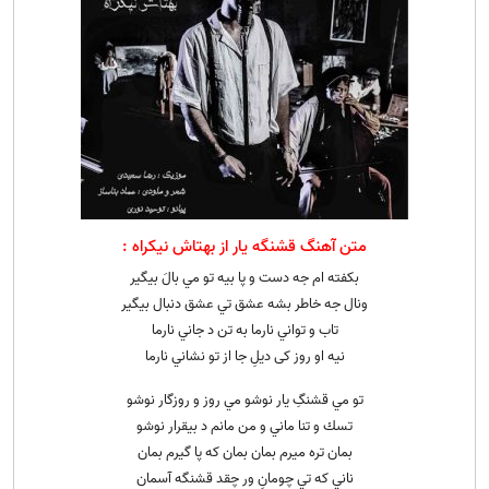
متن آهنگ قشنگه یار از بهتاش نیکراه :
بكفته ام جه دست و پا بيه تو مي بالَ بيگير
ونال جه خاطر بشه عشق تي عشق دنبال بيگير
تاب و تواني نارما به تن د جاني نارما
نيه او روز كی ديلِ جا از تو نشاني نارما
تو مي قشنگِ يار نوشو مي روز و روزگار نوشو
تسك و تنا ماني و من مانم د بيقرار نوشو
بمان تره ميرم بمان بمان كه پا گيرم بمان
ناني كه تي چومانِ ور چقد قشنگه آسمان