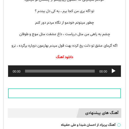
تو اگه بری من کجا برم ، به کی دل ببندم ؟
چطور میتونم خودمو از نگاه مردم دور کنم
چشم به راهی من مثل دریاست ، داغ عشقت مثل موج و طوفان
اگه گرمای عشق تو دلت یخ کرده بهت قول میدم بهارمون دوباره برگرده ، نرو
دانلود آهنگ
پخش‌کننده
00:00
00:00
صوت
آهنگ های پیشنهادی
آهنگ پریزاد از احسان شیدا و علی حقپناه