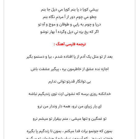
بيشي كويا د پا بنم كويا مي ديلَ جا بنم
چطو مي چومِ دور از أ مردمِ نگاه بنم
دريا و چوم به رايي و طوفان و موج و آهِ تو
اگر كه يخ بزه تي ديل وگرده أ بهار نوشو
ترجمه فارسی آهنگ :
بعد از تو مثل یک آدم از پا افتاده شدم ، بیا و دستمو بگیر
اجازه نده عشق از خاطرمون بره ، پیگیر عشقت باش
بی توانگار قدرتو توانی ندارم
خدانکنه روزی برسه که نشونی ازت توی زندیگیم نباشه
ای یار زیبای من نرو، همه دار وندار من نرو
تو غمگین و تنها میشی ، منم بیقرار تو میشم نرو
بمون که جونمو برات فدا میکنم ، بمون تا زندگیم پا بگیره
خودتم نمیدونی که آسمون زیباییشو از چشمان تو میگیره