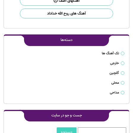
آهنگهای آصف آریا
آهنگ های روح الله خداداد
دسته‌ها
تک آهنگ ها
خارجی
گلچین
محلی
مداحی
جست و جو در سایت