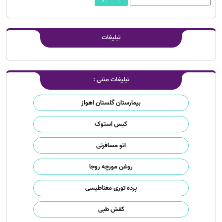
تبلیغات
تبلیغات متنی :
بیمارستان گلستان اهواز
کیس استوک
اتو مسافرتی
روغن مورچه روجا
پرده توری مغناطیسی
کفش طبی