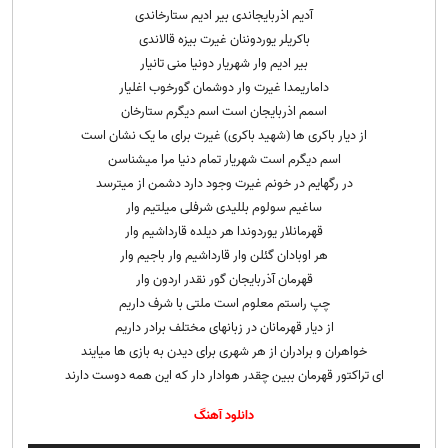
آدیم اذربایجاندی بیر ادیم ستارخاندی
باکریلر یوردوننان غیرت بیزه قالاندی
بیر ادیم وار شهریار دونیا منی تانیار
داماریمدا غیرت وار دوشمان گورخوب اغلیار
اسمم اذربایجان است اسم دیگرم ستارخان
از دیار باکری ها (شهید باکری) غیرت برای ما یک نشان است
اسم دیگرم است شهریار تمام دنیا مرا میشناسن
در رگهایم در خونم غیرت وجود دارد دشمن از میترسد
ساغیم سولوم بللیدی شرفلی میلتیم وار
قهرمانلار یوردوندا هر دیلده قارداشیم وار
هر اوبادان گئلن وار قارداشیم وار باجیم وار
قهرمان آذربایجان گور نقدر اردون وار
چپ راستم معلوم است ملتی با شرف داریم
از دیار قهرمانان در زبانهای مختلف برادر داریم
خواهران و برادران از هر شهری برای دیدن به بازی ها میایند
ای تراکتور قهرمان ببین چقدر هوادار دار که این همه دوست دارند
دانلود آهنگ