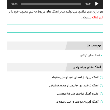
پخش‌کننده
00:00
00:00
صوت
هواداران عزیز تراکتور می توانند سایر آهنگ های مربوط به تیم محبوب خود را از
این لینک
بشنوند .
برچسب ها
آهنگ های تراکتور
آهنگ های پیشنهادی
آهنگ پریزاد از احسان شیدا و علی حقپناه
اهنگ تراختور دی جانیمیز از محمد فرشبافی
دانلود آهنگ تراختور علیرضا ابرهیمی
آهنگ قهرمان تراختور از جلیل شهنازی