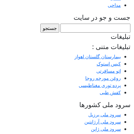
مداحی
جست و جو در سایت
جستجو
برای:
تبلیغات
تبلیغات متنی :
بیمارستان گلستان اهواز
کیس استوک
اتو مسافرتی
روغن مورچه روجا
پرده توری مغناطیسی
کفش طبی
سرود ملی کشورها
سرود ملی برزیل
سرود ملی آرژانتین
سرود ملی ژاپن