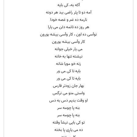
أکه به، کی بایه
أمه دو تا پئر راضی ببد هر دونه
نارمه ده غم و غصه خودا
هر روز ده تانمه دئن می یارا
نوأسی ده اون ، کار وأسی بیشه بورون
کار وأسی بیشه بورون
می یار خیلی جوانه
نیشته تنها به خانه
زنه خو مویا شانه
بایه تا کی می ور
بایه تا کی می ور
بهار جان زودتر فارس
واستی منو می نرگس
او وقت بدیم دس به دس
بنه پا چومه سر
بنه پا چومه سر
تو کی بایی نیشأ وقته
ده می یارِی پا بخته