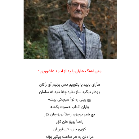
متن اهنگ هارای بایید از احمد عاشورپور :
هأرای بایید پا بکوبیم دس بزنیم آی زأکان
زودتر بیگید ساز نقاره چئنا باید ئه سامان
بج بینی ره نوأ هیچکی بیشه
واران آفتاب حسرت بکشه
بج بامو بوجؤر، راحتأ بوبؤ جان کؤر
راحتأ بوبؤ جان کؤر
کؤری جان، تی قوربان
مرا دئنِ ره هر ساعت بیگیر بؤنه