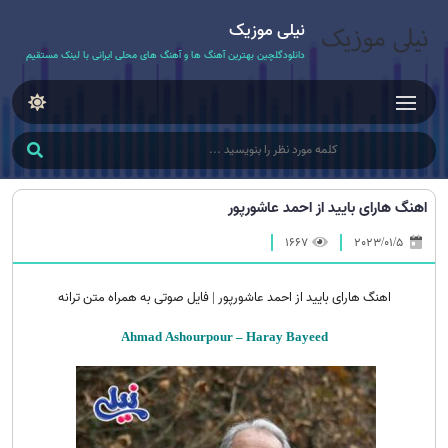
نیلی موزیک
دانلودگلچین بهترین آهنگ ها و آهنگ های محلی ایرانی با لینک مستقیم
اهنگ هارای بایید از احمد عاشورپور
1667
2023/01/5
اهنگ هارای بایید از احمد عاشورپور | فایل صوتی به همراه متن ترانه
Ahmad Ashourpour – Haray Bayeed