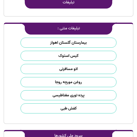
تبلیغات
تبلیغات متنی :
بیمارستان گلستان اهواز
کیس استوک
اتو مسافرتی
روغن مورچه روجا
پرده توری مغناطیسی
کفش طبی
سرود ملی کشورها