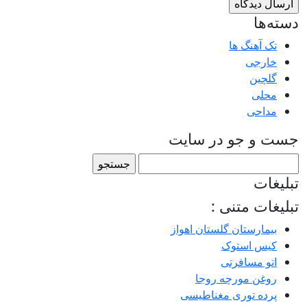
دسته‌ها
تک آهنگ ها
خارجی
گلچین
محلی
مداحی
جست و جو در سایت
جستجو
برای:
تبلیغات
تبلیغات متنی :
بیمارستان گلستان اهواز
کیس استوک
اتو مسافرتی
روغن مورچه روجا
پرده توری مغناطیسی