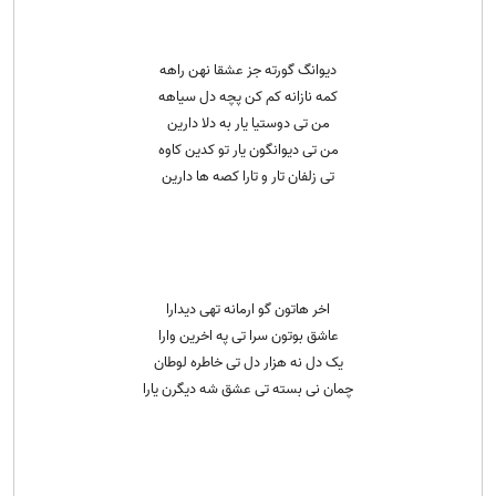
دیوانگ گورته جز عشقا نهن راهه
کمه نازانه کم کن پچه دل سیاهه
من تی دوستیا یار به دلا دارین
من تی دیوانگون یار تو کدین کاوه
تی زلفان تار و تارا کصه ها دارین
اخر هاتون گو ارمانه تهی دیدارا
عاشق بوتون سرا تی په اخرین وارا
یک دل نه هزار دل تی خاطره لوطان
چمان نی بسته تی عشق شه دیگرن یارا