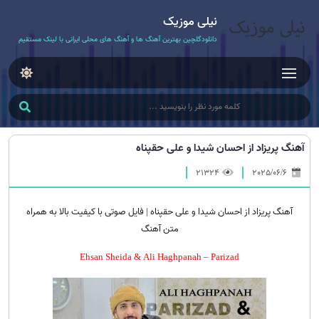
نیلی موزیک
دانلودگلچین بهترین آهنگ ها و آهنگ های محلی ایرانی با لینک مستقیم
آهنگ پریزاد از احسان شیدا و علی حقپناه
21324
2025/06/6
آهنگ پریزاد از احسان شیدا و علی حقپناه | فایل صوتی با کیفیت بالا به همراه
متن آهنگ
Ehsan Sheida & Ali Haghpanah – Parizad