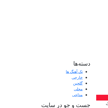
دسته‌ها
تک آهنگ ها
خارجی
گلچین
محلی
مداحی
گ
جست و جو در سایت