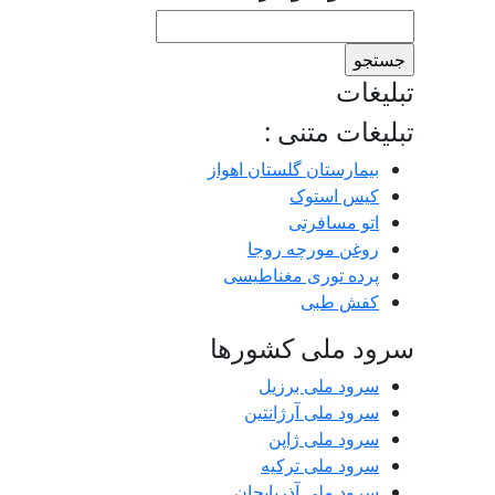
جستجو
برای:
تبلیغات
تبلیغات متنی :
بیمارستان گلستان اهواز
کیس استوک
اتو مسافرتی
روغن مورچه روجا
پرده توری مغناطیسی
کفش طبی
سرود ملی کشورها
سرود ملی برزیل
سرود ملی آرژانتین
سرود ملی ژاپن
سرود ملی ترکیه
سرود ملی آذربایجان