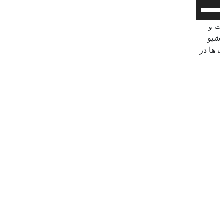
برای
افزایش
ت و
یا
شیو
کاهش
 ها در
صدا
از
کلیدهای
بالا
و
پایین
استفاده
کنید.