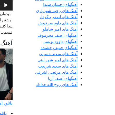
پخش‌کنن
آهنگهای احسان شیدا
0
صوت
آهنگ های رحیم شهریاری
امیدواری
آهنگ های اصغر باکردار
نوشتن اس
آهنگ های داود سرخوش
پیدا کنی
آهنگ های امیر شاملو
قسمت ک
آهنگهای آصف محرموف
آهنگ 
آهنگهای داوود یونسی
آهنگهای حمید رخشنده
آهنگ های سعید حسینی
آهنگ های امیر شهرایینی
آهنگ های سعید شریعت
آهنگ های مرتضی اشرفی
آهنگهای آصف آریا
آهنگ های روح الله خداداد
دانلود 
دانل