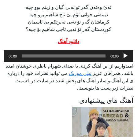
ئه‌ێ وه‌ته‌ن گه‌ر تو نه‌بی گیان و ژینم بوو چیه
دیمه‌نی جوانی تۆم بێ تاج شاهیم بوو چیه
کرماشان گەر تۆ نەبی تەیرێکم بێ ئاسمان
کوردستان گەر تۆ نەبی تاجی شاهیم بۆ چیە؟
دانلود آهنگ
پخش‌کننده
00:00
00:00
صوت
امیدواریم از این آهنگ کردی با صدای شهرام ناظری خوشتان امده
باشد . همراهان عزیز
نیلی موزیک
می توانید نظرات خود را درباره
ی این آهنگ و سایر آهنگ های پخش شده در سایت در قسمت
نظرات زیر پست ها بنویسید .
آهنگ های پیشنهادی