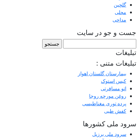
گلچین
محلی
مداحی
جست و جو در سایت
جستجو
برای:
تبلیغات
تبلیغات متنی :
بیمارستان گلستان اهواز
کیس استوک
اتو مسافرتی
روغن مورچه روجا
پرده توری مغناطیسی
کفش طبی
سرود ملی کشورها
سرود ملی برزیل