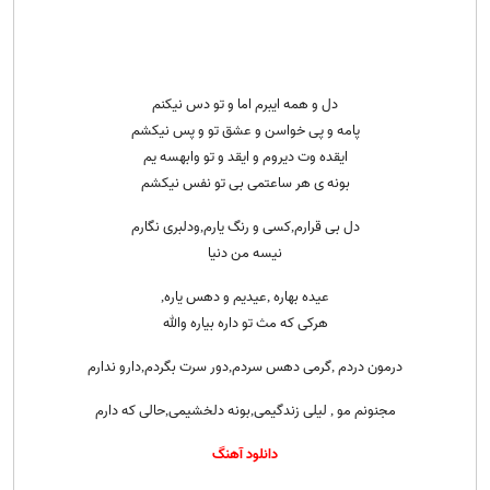
دل و همه ایبرم اما و تو دس نیکنم
پامه و پی خواسن و عشق تو و پس نیکشم
ایقده وت دیروم و ایقد و تو وابهسه یم
بونه ی هر ساعتمی بی تو نفس نیکشم
دل بی قرارم,کسی و رنگ یارم,ودلبری نگارم
نیسه من دنیا
عیده بهاره ,عیدیم و دهس یاره,
هرکی که مث تو داره بیاره والله
درمون دردم ,گرمی دهس سردم,دور سرت بگردم,دارو ندارم
مجنونم مو , لیلی زندگیمی,بونه دلخشیمی,حالی که دارم
دانلود آهنگ