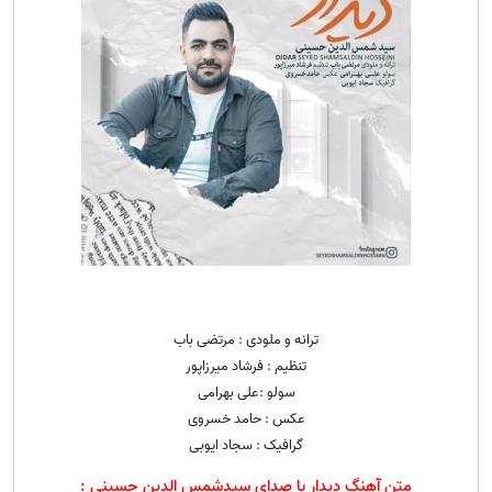
ترانه و ملودی : مرتضی باب
تنظیم : فرشاد میرزاپور
سولو :علی بهرامی
عکس : حامد خسروی
گرافیک : سجاد ایوبی
متن آهنگ دیدار با صدای سیدشمس الدین حسینی :