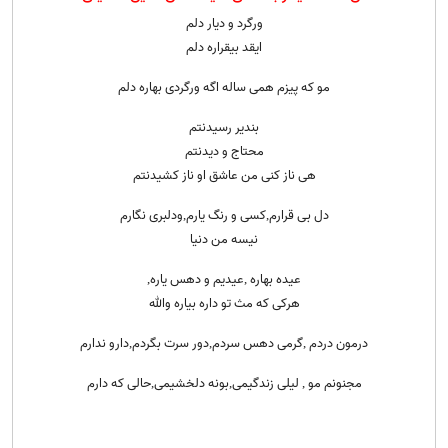
ورگرد و دیار دلم
ایقد بیقراره دلم
مو که پیزم همی ساله اگه ورگردی بهاره دلم
بندیر رسیدنتم
محتاج و دیدنتم
هی ناز کنی من عاشق او ناز کشیدنتم
دل بی قرارم,کسی و رنگ یارم,ودلبری نگارم
نیسه من دنیا
عیده بهاره ,عیدیم و دهس یاره,
هرکی که مث تو داره بیاره والله
درمون دردم ,گرمی دهس سردم,دور سرت بگردم,دارو ندارم
مجنونم مو , لیلی زندگیمی,بونه دلخشیمی,حالی که دارم