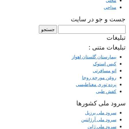
محلی
مداحی
جست و جو در سایت
جستجو
برای:
تبلیغات
تبلیغات متنی :
بیمارستان گلستان اهواز
کیس استوک
اتو مسافرتی
روغن مورچه روجا
پرده توری مغناطیسی
کفش طبی
سرود ملی کشورها
سرود ملی برزیل
سرود ملی آرژانتین
سرود ملی ژاپن