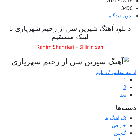
2020/02/16
3496
بدون دیدگاه
دانلود آهنگ شیرین سن از رحیم شهریاری با
لینک مستقیم
Rahim Shahriari
–
SHirin san
ادامه مطلب / دانلود
1
2
بعد
دسته‌ها
تک آهنگ ها
خارجی
گلچین