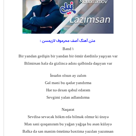
متن آهنگ آصف محرموف لازیمسن :
Bənd 1
Bir yandan gedişin bir yandan bir ömür dərdinlə yaşıyan var
Bilmirsən hələ də gizlincə adını qəlbində daşıyan var
İnsafın olsun ay zalım
Gəl məni bu qədər yandırma
Hər nə desən qəbul edərəm
Sevgimi yalan adlandırma
Nəqarət
Sevdisə sevəcək hökm edə bilmək olmur ki ürəyə
Mən səni qısqanıram bu yağan yağışa bu əsən küləyə
Bəlkə də sən mənim ömrümə bəxtimə yazılan yazımsan