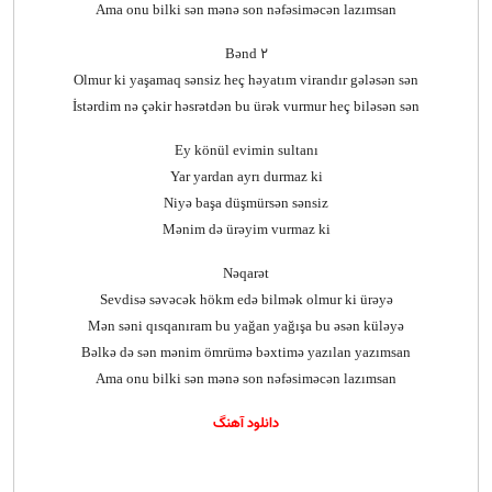
Ama onu bilki sən mənə son nəfəsiməcən lazımsan
Bənd 2
Olmur ki yaşamaq sənsiz heç həyatım virandır gələsən sən
İstərdim nə çəkir həsrətdən bu ürək vurmur heç biləsən sən
Ey könül evimin sultanı
Yar yardan ayrı durmaz ki
Niyə başa düşmürsən sənsiz
Mənim də ürəyim vurmaz ki
Nəqarət
Sevdisə səvəcək hökm edə bilmək olmur ki ürəyə
Mən səni qısqanıram bu yağan yağışa bu əsən küləyə
Bəlkə də sən mənim ömrümə bəxtimə yazılan yazımsan
Ama onu bilki sən mənə son nəfəsiməcən lazımsan
دانلود آهنگ