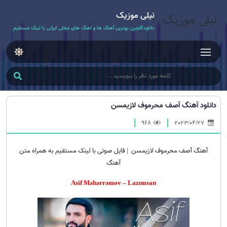
نیلی موزیک
دانلودگلچین بهترین آهنگ ها و آهنگ های محلی ایرانی با لینک مستقیم
دانلود آهنگ آصف محرموف لازیمسن
968
2023/04/27
آهنگ آصف محرموف لازیمسن | فایل صوتی با لینک مستقیم به همراه متن
آهنگ
Asif Məhərrəmov – Lazımsan