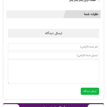
آهنگ ترکی یانار یانار یانار
نظرات شما
ارسال دیدگاه