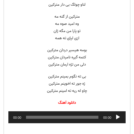
لناو چولگ بی دار مترکین
مترکین از گنه مه
وه امید صوه مه
تو پارا من مگه ژان
ازی لپای ته همه
بومه هیسیر دردان مترکین
کتمه گیره نامردان مترکین
دلی من تژه ارمان مترکین
بی ته نگوم بمینم مترکین
ژه جور ته اخوینم مترکین
چاو له ریه ته امینم مترکین
دانلود آهنگ
پخش‌کننده
00:00
00:00
صوت