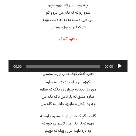
چه روینا لسر ته بیهوده چو
شوو رو ته له دله من دروو گو
من دیی دست نه ته له دست وینه
هر کدا تروو توژی وه دوو
دانلود آهنگ
پخش‌کننده
00:00
00:00
صوت
دانلود آهنگ گچگ خانان از رضا محمدی
کوزه سر پیله یاره تژه اوه ساره
من دل بایدایه چاوان وه دلگ نه هزاره
عناوه عشق ته یار تامل ناگه دله من
چه وه رفش و عازیزه خاطر ته گله من
گله تو گچگ خانان از هیسیره چاوه ته
مهره ته له دله من اترسم ژه باوه ته
وه دزه داینه قرار رویگ ته بوینم