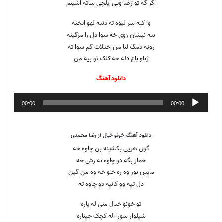
اگر گه تو رَضا ویی ایلچی ساته اشینم
وا کنه سر لیوه ته دنیه لهو ایخنه
بیه نیشان روی خه سوا دل را مزگینه
رونه دمگ لبا من اختلات گم سوا ته
ژناو باغ دله خه گلگ تو بیه من
دانلود آهنگ
پخش‌کننده
00:00
00:00
صوت
دانلود آهنگ خونو خیال از رضا محمدی
گون هریی بکشینه بن چاوه خه
خمار بگه دو چاوه نه رش خه
مایین بوز وه ره خنو خه وه من گین
دل تیه وو کانیه دو چاوه ته
تو خونو خیال منی له یاره
شیلوار سورا اله کچک جیناره