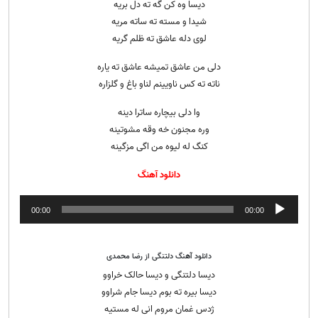
دیسا وه کن گه ته دل بریه
شیدا و مسته ته ساته مریه
لوی دله عاشق ته ظلم گریه
دلی من عاشق تمیشه عاشق ته یاره
ناته ته کس ناویینم لناو باغ و گلزاره
وا دلی بیچاره ساترا دینه
وره مجنون خه وقه مشوتینه
کنگ له لیوه من اگی مزگینه
دانلود آهنگ
پخش‌کننده
00:00
00:00
صوت
دانلود آهنگ دلتنگی از رضا محمدی
دیسا دلتنگی و دیسا حالک خراوو
دیسا بیره ته بوم دیسا جام شراوو
ژدس غمان مروم انی له مستیه