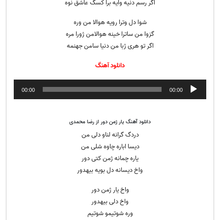
اگر رسم دنیه وایه برا کسگ عاشق نوه
شوا دل وترا رویه هوالا من وره
گزوا من ساترا خینه هوالامن ژورا مره
اگر تو هری ژبا من دنیا سامن جهنمه
دانلود آهنگ
پخش‌کننده
00:00
00:00
صوت
دانلود آهنگ یار ژمن دور از رضا محمدی
دردگ گرانه لناو دلی من
دیسا اباره چاوه شلی من
یاره چمانه ژمن کتی دور
واخ دیسانه دل بویه بیهدور
واخ یار ژمن دور
واخ دلی بیهدور
وره شوتیمو شوتیم