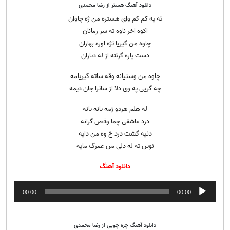
دانلود آهنگ هستر از رضا محمدی
ته یه کم کم وای هستره من ژه چاوان
اکوه اخر ناوه ته سر زمانان
چاوه من گیریا تژه اوره بهاران
دست یاره گرتنه از له دیاران
چاوه من وستیانه وقه ساته گیریامه
چه گریی په وی دلا از ساترا جان دیمه
له هلم هردو ژمه یانه یانه
درد عاشقی چما وقص گرانه
دنیه گشت درد خ وه من دایه
ئوین ته له دلی من عمرگ مایه
دانلود آهنگ
پخش‌کننده
00:00
00:00
صوت
دانلود آهنگ چره چویی از رضا محمدی