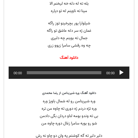
بله ته له دله خه لیخنم الا
مینا ته ناوینم له تو دیاره
شیلوارا یور بچرخینو توز راگه
غمان ژه سر دله عاشق تو راگه
جمال ته بوینم چه دلبری
چه وه رفشی سامرا زیوو زری
دانلود آهنگ
پخش‌کننده
00:00
00:00
صوت
دانلود آهنگ وره شیرینامن از رضا محمدی
وره شیرینامن رو له شمال باویژ وره
وره تژه دردم ژه دوری ته چاوه من تره
بی ته وندو بومه لناو دردان بگی دادمن
شو رو بویه سامرا زغال دوره چاوه من
دلبر دلبر ته گه کوشتم په وان دو چاو نه رش