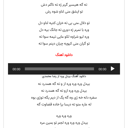
ته گه هیسیر گرم ژه ته ناگم دش
تو ایشق منی لناو شوه رش
تو دلال منی بی ته خزان کتیه لناو دل
وره با نمرم ژه دوری ته جانگ بیه دل
وره لیو شراوه لکو مایی تیمه سوا ته
تو گیان منی کیویه چیان دینم سوا ته
دانلود آهنگ
پخش‌کننده
00:00
00:00
صوت
دانلود آهنگ بیدل وره از رضا محمدی
بیدل وره وره وره از و ته گه همدرد نه
بیدل وره وره ازو ته گه همدرد نه
سفره دله خه ژی وه گه یگ از دیم یگه توژی بوه
له عاره منو ته دیسا برا خاده قضاوت گه
وره وره وره
بیدل وره وره وره لجم تو بمین مره