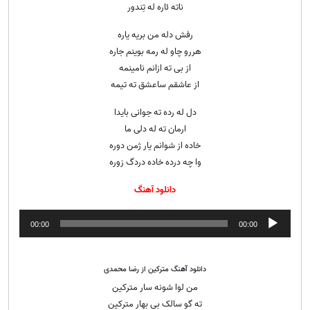
ناته ئاره له تِندور
رفش دله من بریه یاره
هررو چاو له رمه بوینم جاره
از بی ته ازانم نامینمه
از عاشقم ساعشق ته تیمه
دل له رده ته جوانی بایدا
ارمان ته له دلی ما
خاده از شوانم یار ژمن دوره
وا چه درده خاده دردگ زوره
دانلود آهنگ
پخش‌کننده
00:00
00:00
صوت
دانلود آهنگ مترکین از رضا محمدی
من لوا شونه سار مترکین
ته گو سالک بی بهار مترکین