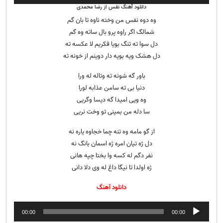
صوت
دانلود آهنگ نفس از رضا محمدی
وه دوه نفس من وخته ناوه تا بان گم
شمالگ اگر راوه پرو بال ساته وه گم
دل سوا ته تنگ بویا فکریم لا عکسه ته
دل هشک ویه بویه دار دوینم از خونه ته
باور گه شونه ته وتاله له ورا
دنیا بی ته سامن عذابه لورا
وه ویی امیدا گه دیسا وگریی
سا دله من بمینی تو وخت نریی
از گو مامه وه تنه چما خجاوه یاره نه
دل ژه تیان امره ژه اسمان بانگ نه
نفر دگم له کسه وا بختا چپه هانی
ژه اولدا تا نیگا داغ له وی دلا دانی
دانلود آهنگ
پخش‌کننده
00:00
00:00
صوت