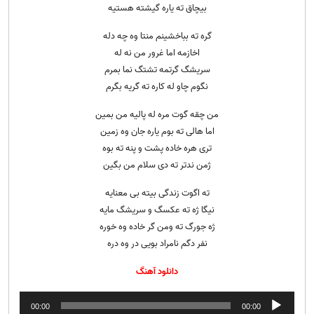
بیچاق ته یاره گیشته هستیه
گره ته بباخشینم منتا وه چه دله
اخازمه اما غرور من نه له
سریشگ گرتمه تشتگ نما بمرم
نگوم چاو له کاره ته گریه بگرم
من چقه گوت مره له پالیه من بمین
اما هالی ته بوم یاره جان وه زمین
تری هره خاده پشت و پنه ته بوه
ژمن ندتر ته دی سلام من بگین
ته اگوت زندگی بیته بی معنایه
نیگا ژه ته عکسگ و سریشگ مایه
ژه جورگ ته ومن گر خاده وه خوره
نفر دگم نامراد بویی در وه دره
دانلود آهنگ
پخش‌کننده
00:00
00:00