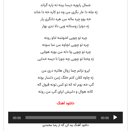
شمال رابویه دیسا بینه ته یاره گیاند
ژه جله دا عار بگری من وه دو کاره خه دا شاند
خه بوو چره ماله من هره دانگری یار
ژه دوترا زوستانه ویی دلا ندی بهار
چره تو چویی اشوتمه لناو رونه
چره تو چویی لچاوه من نما سونه
چره تو چویی وا دله من بویه هوایی
ژه وختا تو چویی چه جورا نا دیمه خدایی
ایرو نزانم چما زوال هاتیه دری من
ژه چاوه کلان کتم خلگ ژمن دلسار بونه
گپ خه بوم له که تو کس تونه قبول گه
کانه هوال و دلبیش لپای گپ من رونه
دانلود آهنگ
پخش‌کننده
00:00
00:00
صوت
دانلود آهنگ وه کن گه از رضا محمدی