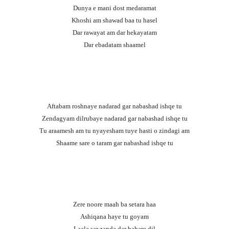
Dunya e mani dost medaramat
Khoshi am shawad baa tu hasel
Dar rawayat am dar hekayatam
Dar ebadatam shaamel
Aftabam roshnaye nadarad gar nabashad ishqe tu
Zendagyam dilrubaye nadarad gar nabashad ishqe tu
Tu araamesh am tu nyayesham tuye hasti o zindagi am
Shaame sare o taram gar nabashad ishqe tu
Zere noore maah ba setara haa
Ashiqana haye tu goyam