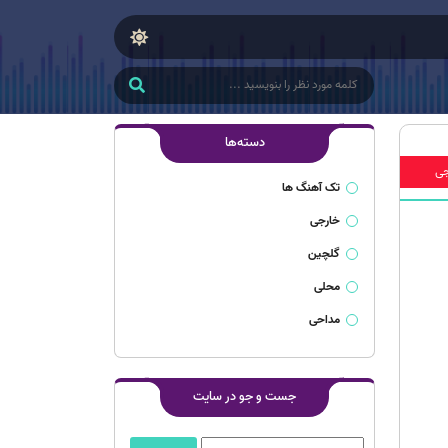
دسته‌ها
جی
تک آهنگ ها
خارجی
گلچین
محلی
مداحی
جست و جو در سایت