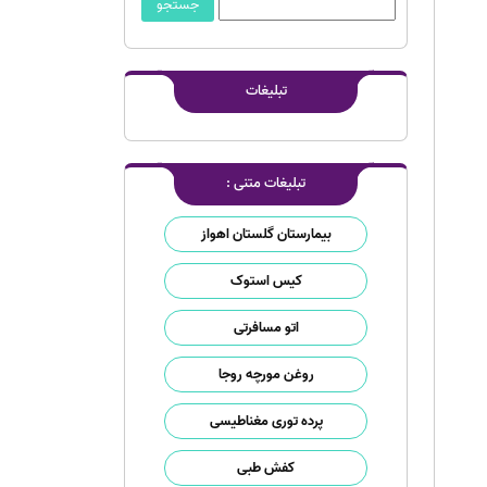
تبلیغات
تبلیغات متنی :
بیمارستان گلستان اهواز
کیس استوک
اتو مسافرتی
روغن مورچه روجا
پرده توری مغناطیسی
کفش طبی