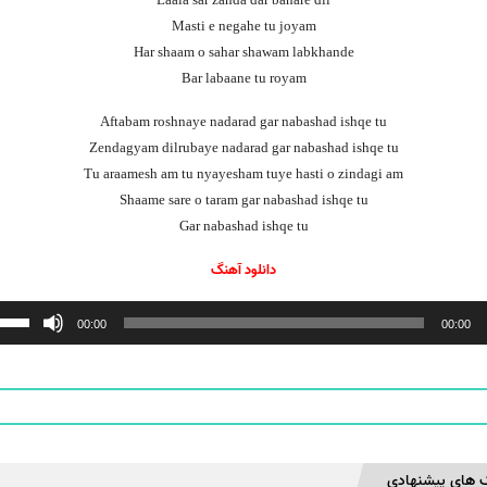
Laala sar zanda dar bahare dil
Masti e negahe tu joyam
Har shaam o sahar shawam labkhande
Bar labaane tu royam
Aftabam roshnaye nadarad gar nabashad ishqe tu
Zendagyam dilrubaye nadarad gar nabashad ishqe tu
Tu araamesh am tu nyayesham tuye hasti o zindagi am
Shaame sare o taram gar nabashad ishqe tu
Gar nabashad ishqe tu
دانلود آهنگ
ننده
00:00
00:00
 های پیشنهادی