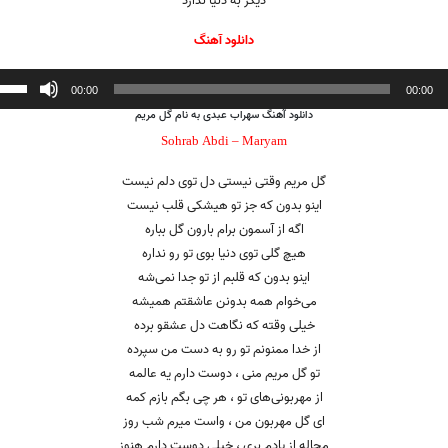
دیگر به دنیا ندارد
دانلود آهنگ
ننده
00:00
00:00
دانلود آهنگ سهراب عبدی به نام گل مریم
Sohrab Abdi – Maryam
گل مریم وقتی‌ نیستی‌ دل توی دلم نیست
اینو بدون که جز تو هیشکی قلب نیست
اگه از آسمون برام بارون گل بباره
هیچ گلی‌ توی دنیا بوی تو رو نداره
اینو بدون که قلبم از تو جدا نمی‌شه
می‌خوام همه بدونن عاشقتم همیشه
خیلی‌ وقته که نگاهت دل عشقو برده
از خدا ممنونم تو رو به دست من سپرده
تو گل مریم منی ، دوست دارم یه عالمه
از مهربونی‌های تو ، هر چی‌ بگم بازم کمه
ای گل مهربون من ، واست ‌میرم شب روز
محاله از یادم بری ، خیلی‌ دوست دارم هنوز