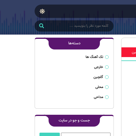
دسته‌ها
ین
تک آهنگ ها
خارجی
گلچین
محلی
مداحی
جست و جو در سایت