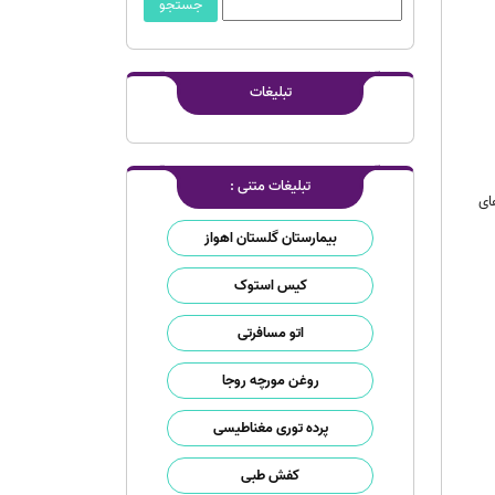
تبلیغات
تبلیغات متنی :
ای
بیمارستان گلستان اهواز
کیس استوک
اتو مسافرتی
روغن مورچه روجا
پرده توری مغناطیسی
کفش طبی