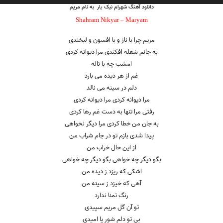
دانلود آهنگ شهرام نیک یار به نام مریم
Shahram Nikyar – Maryam
مریم چرا با ناز و با افسون و لبخندی
به جانم شعله افکندی مرا دیوانه کردی
امشب چه با ناله
غم از هر دیده می بارد
دلم در سینه می نالد
مرا دیوانه کردی مرا دیوانه کردی
رفتی مرا تنها به دست غم رها کردی
به جان من خطا کردی مرا دیگر نخواهی
پیدا شدی بازم تو در جام شراب من
از این حال خراب من
بگو دیگر چه خواهی بگو دیگر چه خواهی
اشکی که ریزد ز دیده من
آهی که خیزد ز سینه من
رنگ تمنا ندارد
تو آن گل مریم سپیدی
بی تو دلم شور یا امیدی