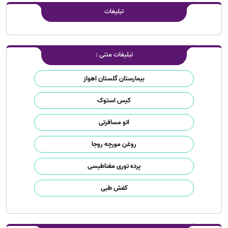
تبلیغات
تبلیغات متنی :
بیمارستان گلستان اهواز
کیس استوک
اتو مسافرتی
روغن مورچه روجا
پرده توری مغناطیسی
کفش طبی