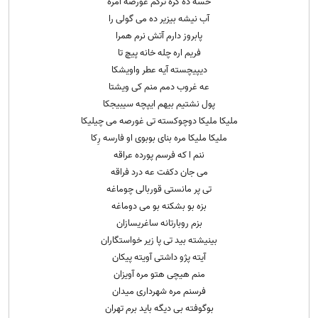
حسه ده کره ترکم غورصه امره
آب نیشه بیزیر ده می گولی را
پابروز دارم آتش نرم همرا
فریم اره چله خانه پیچ تا
دیپیچسته آیه عطر واویشکا
عه غروب دمم منم کی ویشتا
پول نشتیم بیهم ایپچه سیبیجکا
ملیکا ملیکا دوچوکسته تی غورصه می چیلیکا
ملیکا ملیکا مره بنای بوبوی او فارسه رِکا
ننم ا که فرسم پورده عراقه
می جان دکفت عه درد فراقه
تی پر مانستی قوربالی چوماغه
بزه بو بشکنه بو می دوماغه
بزم روبارتانه ساغریسازان
بینیشته بید تی پا زیر خواستگاران
آیته پژو داشتی آویته پیکان
منم هیچی هتو مره آویزان
فرسنم مره شهرداری میدان
بوگوفته بی دیگه باید برم تهران