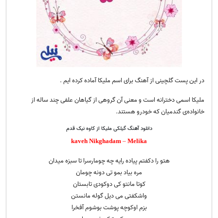
در این پست گلچینی از آهنگ برای اسم ملیکا آماده کرده ایم .
ملیکا اسمی دخترانه است و معنی آن گروهی از گیاهان علفی چند ساله از
خانواده‌ی گندمیان که خودرو هستند.
دانلود آهنگ گیلکی ملیکا از کاوه نیک قدم
kaveh Nikghadam
–
Melika
هتو را دکفتم پیاده رایه چه چومارسرا تا سبزه میدان
مره بیاد بمو تی دونه چومان
کوتا مانتو کی دوکودی تابستان
واشکفتی می دیل گوله مانستن
بزم اوکوچه پوشت بوشوم آفخرا