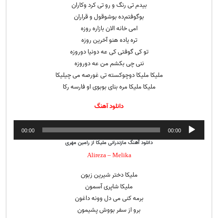
بیدم تی رنگ و رو تی کرد و‌کاران
بوگوفتم‌ده بوشو‌قول و قراران
امی خانه الان بازاره روزه
تره یاده هنو آخرین روزه
تو کی گوفتی کی عه دونیا دوروزه
ننی چی بکشم من عه دوروزه
ملیکا ملیکا دوچوکسته تی غورصه می چیلیکا
ملیکا ملیکا مره بنای بوبوی او فارسه رکا
دانلود آهنگ
پخش‌کننده
00:00
00:00
صوت
دانلود آهنگ مازندرانی ملیکا از رامین مهری
Alireza – Melika
ملیکا دختر شیرین زبون
ملیکا شاپری آسمون
برمه کنی می دل وونه داغون
برو از سفر بووش پشیمون