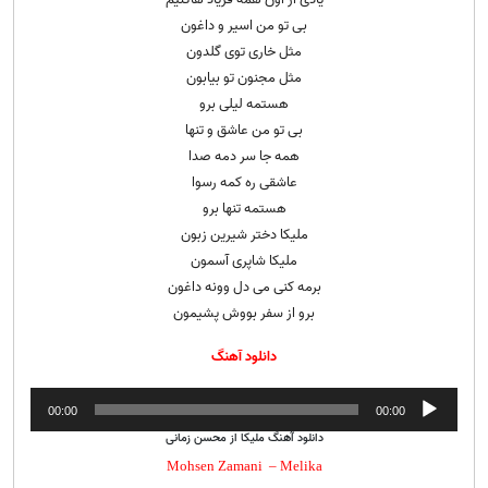
بی تو من اسیر و داغون
مثل خاری توی گلدون
مثل مجنون تو بیابون
هستمه لیلی برو
بی تو من عاشق و تنها
همه جا سر دمه صدا
عاشقی ره کمه رسوا
هستمه تنها برو
ملیکا دختر شیرین زبون
ملیکا شاپری آسمون
برمه کنی می دل وونه داغون
برو از سفر بووش پشیمون
دانلود آهنگ
پخش‌کننده
00:00
00:00
صوت
دانلود آهنگ ملیکا از محسن زمانی
Mohsen Zamani – Melika