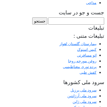
مداحی
جست و جو در سایت
جستجو
برای:
تبلیغات
تبلیغات متنی :
بیمارستان گلستان اهواز
کیس استوک
اتو مسافرتی
روغن مورچه روجا
پرده توری مغناطیسی
کفش طبی
سرود ملی کشورها
سرود ملی برزیل
سرود ملی آرژانتین
سرود ملی ژاپن