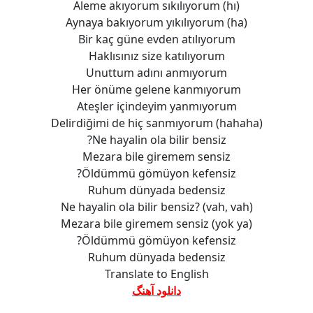
Aleme akıyorum sıkılıyorum (hı)
Aynaya bakıyorum yıkılıyorum (ha)
Bir kaç güne evden atılıyorum
Haklısınız size katılıyorum
Unuttum adını anmıyorum
Her önüme gelene kanmıyorum
Ateşler içindeyim yanmıyorum
Delirdiğimi de hiç sanmıyorum (hahaha)
Ne hayalin ola bilir bensiz?
Mezara bile giremem sensiz
Öldümmü gömüyon kefensiz?
Ruhum dünyada bedensiz
Ne hayalin ola bilir bensiz? (vah, vah)
Mezara bile giremem sensiz (yok ya)
Öldümmü gömüyon kefensiz?
Ruhum dünyada bedensiz
Translate to English
دانلود آهنگ